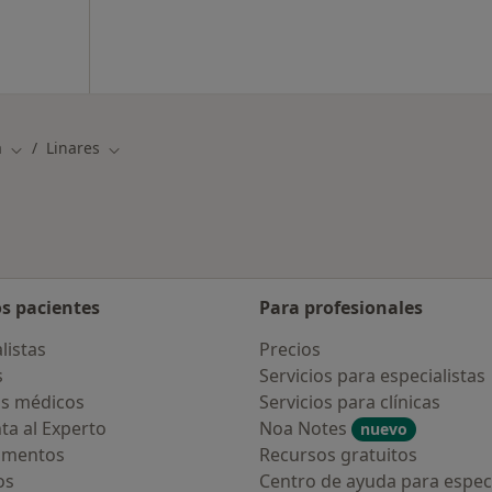
a
Linares
Cambiar de ciudad
Cambiar de ciudad
os pacientes
Para profesionales
listas
Precios
s
Servicios para especialistas
s médicos
Servicios para clínicas
ta al Experto
Noa Notes
nuevo
amentos
Recursos gratuitos
os
Centro de ayuda para especi