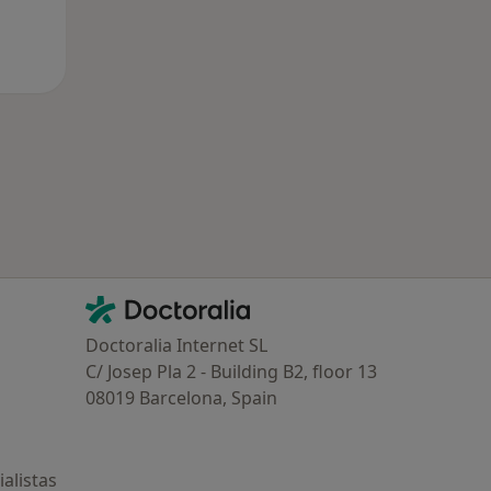
Contacto
Doctoralia - Página de inicio
Doctoralia Internet SL
C/ Josep Pla 2 - Building B2, floor 13
08019 Barcelona, Spain
alistas