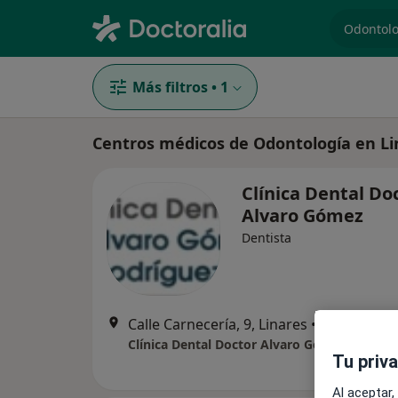
especiali
Más filtros
•
1
Centros médicos de Odontología en Li
Clínica Dental Do
Alvaro Gómez
Dentista
Calle Carnecería, 9, Linares
•
Mapa
Clínica Dental Doctor Alvaro Gómez
Tu priv
Al aceptar,