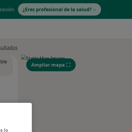
 sesión
¿Eres profesional de la salud?
sultados
ible
Ampliar mapa
es (o