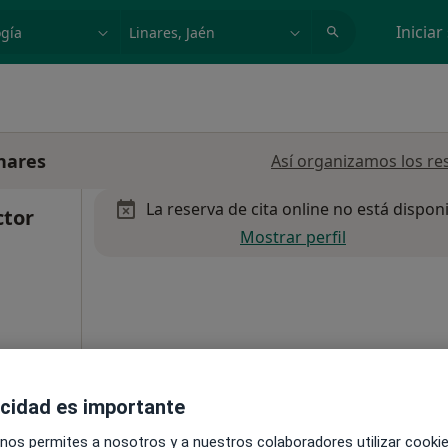
dad, enfermedad o nombre
p. ej. Madrid
Iniciar
nares
Así organizamos los re
La reserva de cita online no está dispon
ctor
Mostrar perfil
acidad es importante
 nos permites a nosotros y a nuestros colaboradores utilizar cooki