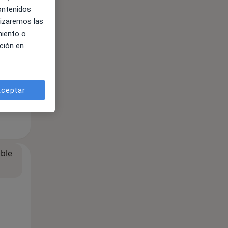
ible
contenidos
lizaremos las
miento o
ción en
ceptar
ible