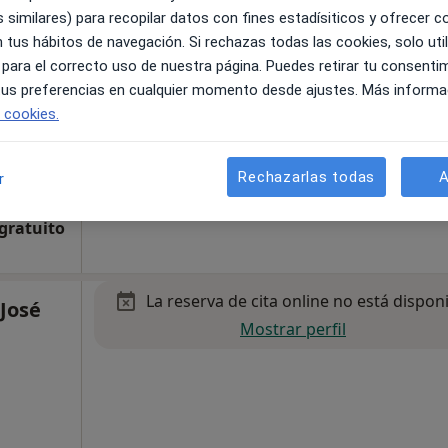
La reserva de cita online no está dispon
 similares) para recopilar datos con fines estadísiticos y ofrecer 
 tus hábitos de navegación. Si rechazas todas las cookies, solo uti
Mostrar perfil
 para el correcto uso de nuestra página. Puedes retirar tu consenti
 tus preferencias en cualquier momento desde ajustes. Más informa
e cookies.
Rechazarlas todas
A
r
 gratuito
La reserva de cita online no está dispon
 José
Mostrar perfil