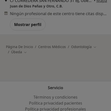
C/ CORREDERA SAN FERNANDO 31 BJ, Úbeda
•
Mapa
Juan de Dios Peñas y Otro, C.B.
Ningún profesional de este centro tiene citas disponibles
Mostrar perfil
Página De Inicio
Centros Médicos
Odontología
Cambiar d
Úbeda
Cambiar de ciudad
Servicio
Términos y condiciones
Política privacidad pacientes
Política privacidad profesionales