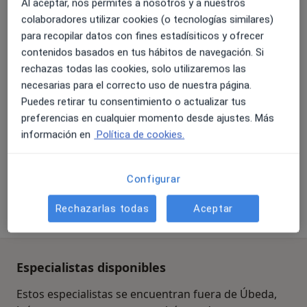
Al aceptar, nos permites a nosotros y a nuestros
colaboradores utilizar cookies (o tecnologías similares)
para recopilar datos con fines estadísiticos y ofrecer
Essential Dental Baeza
contenidos basados en tus hábitos de navegación. Si
Dentista
rechazas todas las cookies, solo utilizaremos las
68 opiniones
necesarias para el correcto uso de nuestra página.
Calle San Pablo 31, Baeza
•
Mapa
Puedes retirar tu consentimiento o actualizar tus
Essential Dental Baeza
preferencias en cualquier momento desde ajustes. Más
información en
Política de cookies.
Primera visita Odontología
Servicio gratuito
Mostrar más servicios
Ningún profesional de este centro tiene citas disponibles
Configurar
Rechazarlas todas
Aceptar
Mostrar perfil
Especialistas disponibles
Estos especialistas se encuentran fuera de Úbeda,