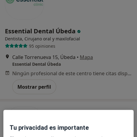
Essential Dental Úbeda
Dentista, Cirujano oral y maxilofacial
95 opiniones
Calle Torrenueva 15, Úbeda
•
Mapa
Essential Dental Úbeda
Ningún profesional de este centro tiene citas disponibles
Mostrar perfil
Tu privacidad es importante