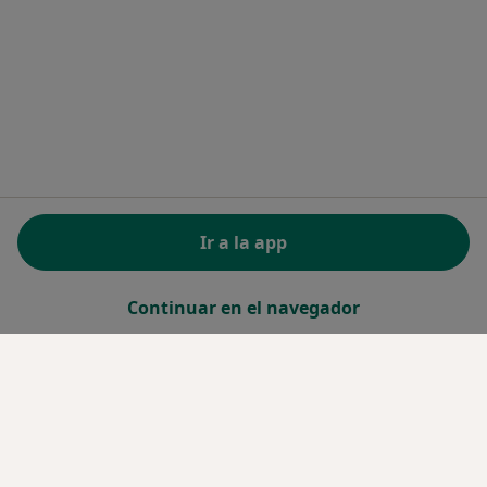
Ir a la app
Continuar en el navegador
Servicio
Reservar cita
Términos y condiciones
Política privacidad pacientes
Política privacidad profesionales
Política de privacidad para determinados