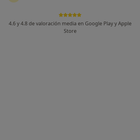
Podología
Alcala de Guadaira
1 dirección
295 opiniones
4.6 y 4.8 de valoración media en Google Play y Apple
Store
Reservar cita
Enviar mensaje
Sobre nosotros
Servicios
Especialistas & aseg
Sobre nosotros
Clínica podológica, especialistas en Cirugía de Mínima
Incisión.
Nuestras especialidades
Mostrar todos