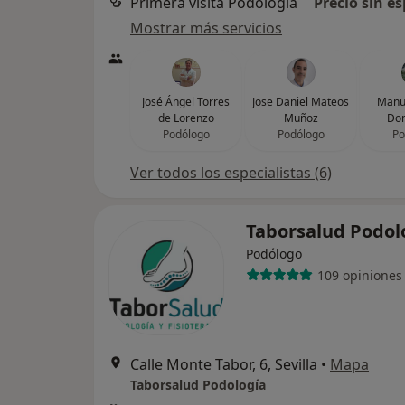
Primera visita Podología
Precio sin es
Mostrar más servicios
José Ángel Torres
Jose Daniel Mateos
Manue
de Lorenzo
Muñoz
Do
Podólogo
Podólogo
Po
Ver todos los especialistas (6)
Taborsalud Podol
Podólogo
109 opiniones
Calle Monte Tabor, 6, Sevilla
•
Mapa
Taborsalud Podología