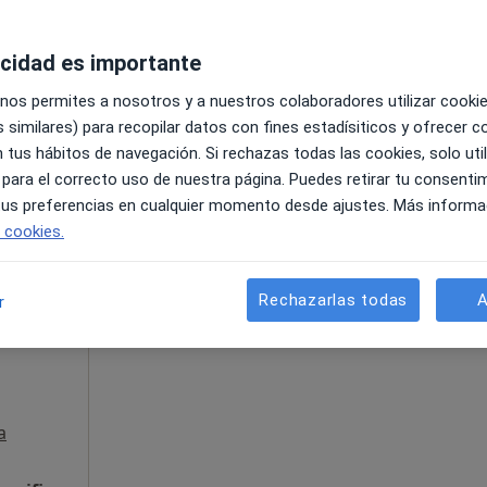
•
Mapa
acidad es importante
30 €
 nos permites a nosotros y a nuestros colaboradores utilizar cooki
 similares) para recopilar datos con fines estadísiticos y ofrecer 
 tus hábitos de navegación. Si rechazas todas las cookies, solo uti
 para el correcto uso de nuestra página. Puedes retirar tu consenti
 tus preferencias en cualquier momento desde ajustes. Más informa
e cookies.
La reserva de cita online no está dispon
illa
Mostrar perfil
, Logopeda
Rechazarlas todas
A
r
a