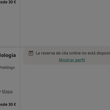
esde 30 €
La reserva de cita online no está dispon
dología
Mostrar perfil
 Podólogo
•
Mapa
esde 30 €