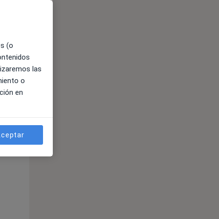
es (o
contenidos
lizaremos las
miento o
ción en
ible
ceptar