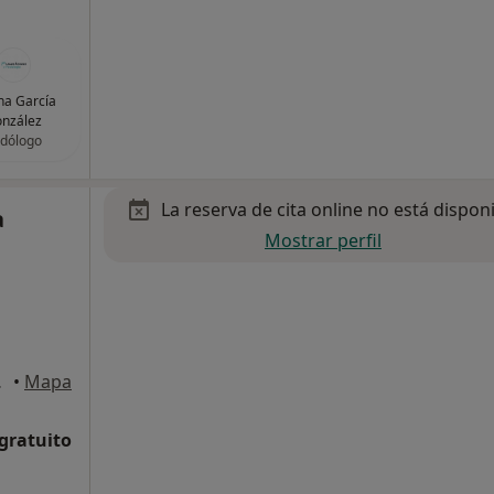
na García
nzález
dólogo
La reserva de cita online no está dispon
a
Mostrar perfil
Guadaira
•
Mapa
 gratuito