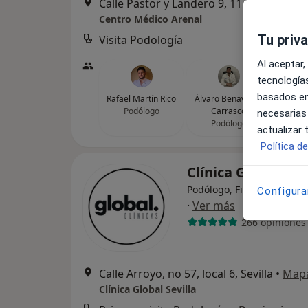
Calle Pastor y Landero 9, 11 y 13, Sevilla
Centro Médico Arenal
Tu priv
Visita Podología
Al aceptar,
tecnologías
basados en
Rafael Martín Rico
Álvaro Benavente
Podólogo
Carrasco
necesarias
Podólogo
actualizar
Política d
Clínica Global Sev
Podólogo, Fisioterapeuta
Configura
·
Ver más
266 opiniones
Calle Arroyo, no 57, local 6, Sevilla
•
Map
Clínica Global Sevilla