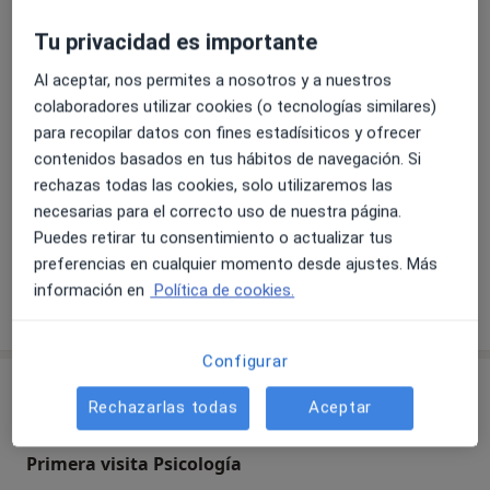
autoestima
, las
dificultades de pareja
, el
duelo
, así
Tu privacidad es importante
como los
problemas emocionales y de conducta en
niños y adolescentes
.
Al aceptar, nos permites a nosotros y a nuestros
colaboradores utilizar cookies (o tecnologías similares)
Si buscas un
centro de psicología en Móstoles
con
para recopilar datos con fines estadísiticos y ofrecer
profesionales de confianza y tratamientos basados en
contenidos basados en tus hábitos de navegación. Si
la evidencia,
Despertares Psicólogos Móstoles
es tu
rechazas todas las cookies, solo utilizaremos las
mejor opción para mejorar tu calidad de vida.
necesarias para el correcto uso de nuestra página.
Puedes retirar tu consentimiento o actualizar tus
Acerca de nosotros
ver más
preferencias en cualquier momento desde ajustes. Más
información en
Política de cookies.
Ver más
Configurar
Servicios
Rechazarlas todas
Aceptar
Primera visita Psicología