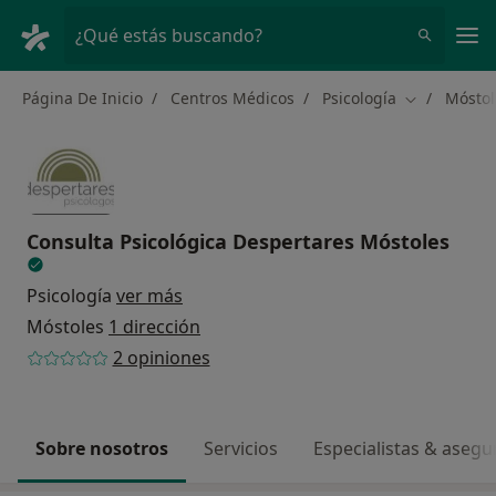
Men
¿Qué estás buscando?
Página De Inicio
Centros Médicos
Psicología
Móstol
Cambiar de 
Consulta Psicológica Despertares Móstoles
Psicología
ver más
Móstoles
1 dirección
2 opiniones
Sobre nosotros
Servicios
Especialistas & aseg