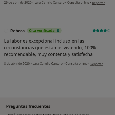
en opinión del 
29 de abril de 2020
•
Lara Carrillo Cantero
•
Consulta online
•
Reportar
Rebeca
Cita verificada
R
La labor es excepcional incluso en las
circunstancias que estamos viviendo, 100%
recomendable, muy contenta y satisfecha
en opinión del u
8 de abril de 2020
•
Lara Carrillo Cantero
•
Consulta online
•
Reportar
Preguntas frecuentes