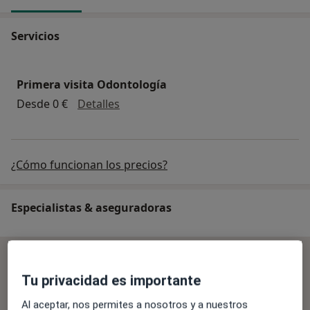
Servicios
Primera visita Odontología
Primera visita Odontología
Desde 0 €
Detalles
¿Cómo funcionan los precios?
Especialistas & aseguradoras
No se aceptan aseguradoras
Tu privacidad es importante
Todos los especialistas de esta clínica solo aceptan
pacientes privados.
Al aceptar, nos permites a nosotros y a nuestros