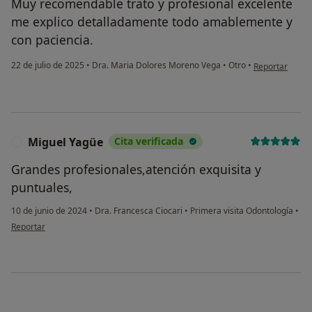
Muy recomendable trato y profesional excelente
me explico detalladamente todo amablemente y
con paciencia.
en opinión del
22 de julio de 2025
•
Dra. Maria Dolores Moreno Vega
•
Otro
•
Reportar
Miguel Yagüe
Cita verificada
M
Grandes profesionales,atención exquisita y
puntuales,
10 de junio de 2024
•
Dra. Francesca Ciocari
•
Primera visita Odontología
•
en opinión del usuario Miguel Yagüe
Reportar