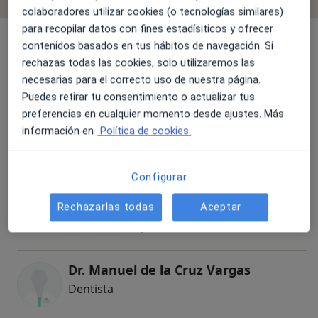
colaboradores utilizar cookies (o tecnologías similares)
para recopilar datos con fines estadísiticos y ofrecer
Dentista
contenidos basados en tus hábitos de navegación. Si
rechazas todas las cookies, solo utilizaremos las
necesarias para el correcto uso de nuestra página.
Puedes retirar tu consentimiento o actualizar tus
Dra. Maria Dolores Moreno Vega
preferencias en cualquier momento desde ajustes. Más
Dentista, Dentista infantil
información en
Política de cookies.
57 opiniones
Configurar
Dra. Margarita Ramos
Dentista
Rechazarlas todas
Aceptar
5 opiniones
Dr. Manuel de la Cruz Vargas
Dentista