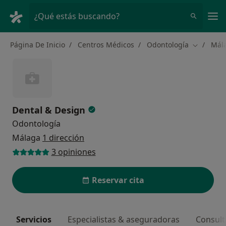
Men
¿Qué estás buscando?
Página De Inicio
Centros Médicos
Odontología
Mál
Cambiar d
Dental & Design
Odontología
Málaga
1 dirección
3 opiniones
Reservar cita
Servicios
Especialistas & aseguradoras
Consult