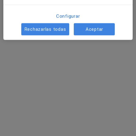
Configurar
Rechazarlas todas
Aceptar
Dr. Javier Frápolli Maese
·
Ver más
Dentista, Dentista infantil
413 opiniones
Calle Alameda Principal núm 20 3D, Málaga
•
Mapa
Clínica Dental Frápolli
Primera visita Odontología
Servicio gratuito
Este especialista no ofrece reserva de cita online en esta dirección.
Pedir una cita