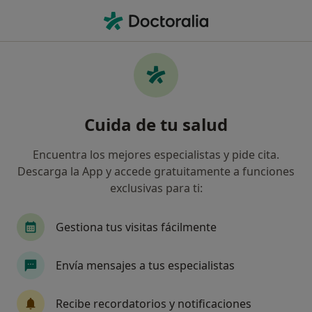
Men
Infección Dental • Málaga, Málaga
Filtros
• 1
Seguro
Mapa
Especialistas en Infección dental en Málaga
Cuida de tu salud
Así organizamos los resultados
Encuentra los mejores especialistas y pide cita.
Descarga la App y accede gratuitamente a funciones
¿Qué especialidad estás buscando?
exclusivas para ti:
Dentista
Dentista infantil
Cirujano oral y
Gestiona tus visitas fácilmente
Envía mensajes a tus especialistas
Recibe recordatorios y notificaciones