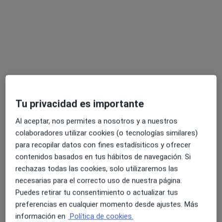
Dr. Ekkehard Armin Matthias
Pfitzenmaier
·
Ver más
Dentista
Tu privacidad es importante
54 opiniones
Al aceptar, nos permites a nosotros y a nuestros
C. Faro 2, Málaga
•
Mapa
colaboradores utilizar cookies (o tecnologías similares)
Centro Médico La Malagueta
para recopilar datos con fines estadísiticos y ofrecer
Coronas de zirconio y porcelana
desde 400 €
contenidos basados en tus hábitos de navegación. Si
Este especialista no ofrece reserva de cita online en esta dirección.
rechazas todas las cookies, solo utilizaremos las
necesarias para el correcto uso de nuestra página.
Pedir una cita
Puedes retirar tu consentimiento o actualizar tus
preferencias en cualquier momento desde ajustes. Más
información en
Política de cookies.