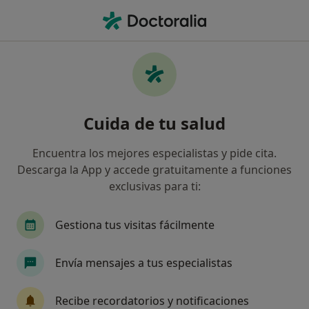
Men
Dentista • Málaga, Málaga
Filtros
Seguro
Mapa
Dentistas en Málaga
Cuida de tu salud
Así organizamos los resultados
Encuentra los mejores especialistas y pide cita.
Descarga la App y accede gratuitamente a funciones
¿Cuál es tu compañía aseguradora?
exclusivas para ti:
Adeslas
Asisa
Sanitas
DKV Seguros
Gestiona tus visitas fácilmente
Envía mensajes a tus especialistas
Recibe recordatorios y notificaciones