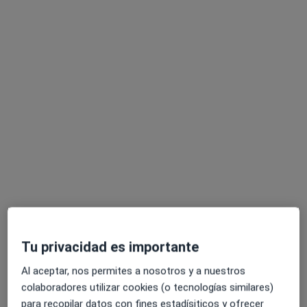
Dr. Ekkehard Armin Matthias
Pfitzenmaier
·
Ver más
Dentista
54 opiniones
C. Faro 2, Málaga
•
Mapa
Centro Médico La Malagueta
Primera visita Odontología
Precio sin especificar
Este especialista no ofrece reserva de cita online en esta dirección.
Tu privacidad es importante
Pedir una cita
Al aceptar, nos permites a nosotros y a nuestros
colaboradores utilizar cookies (o tecnologías similares)
para recopilar datos con fines estadísiticos y ofrecer