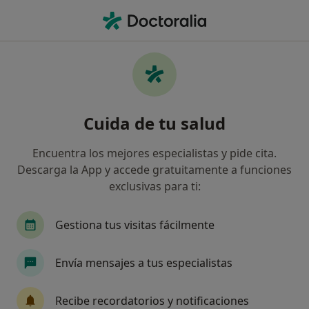
Men
Dentista • Marbella, Málaga
Filtros
Seguro
Mapa
Dentistas en Marbella
Cuida de tu salud
Así organizamos los resultados
Encuentra los mejores especialistas y pide cita.
Descarga la App y accede gratuitamente a funciones
¿Cuál es tu compañía aseguradora?
exclusivas para ti:
Mapfre
Gestiona tus visitas fácilmente
Envía mensajes a tus especialistas
Recibe recordatorios y notificaciones