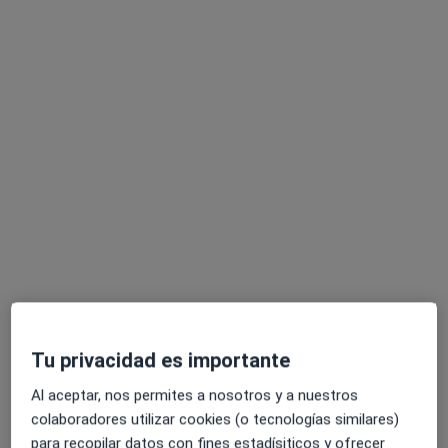
Dr. Walter Hercules Marchese Vozza
·
Ver más
Dentista
218 opiniones
Avenida Juan XXIII numero 40 Piso 1 B, Málaga
•
Mapa
Clinica Dental Dr Walter
Visita Odontología
Servicio gratuito
Tu privacidad es importante
Este especialista no ofrece reserva de cita online en esta dirección.
Al aceptar, nos permites a nosotros y a nuestros
Pedir una cita
colaboradores utilizar cookies (o tecnologías similares)
para recopilar datos con fines estadísiticos y ofrecer