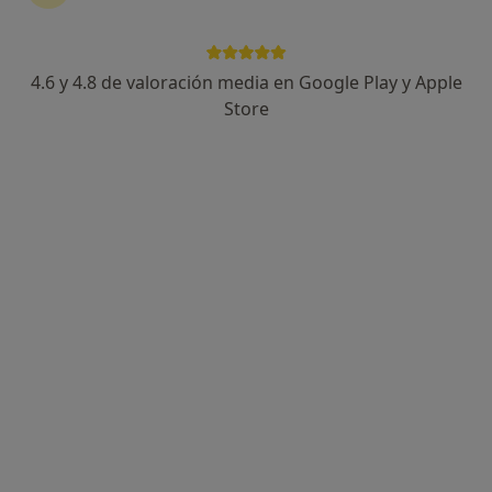
4.6 y 4.8 de valoración media en Google Play y Apple
Dra. Diana Lanseros Mayoral
Store
·
Ver más
Dentista
224 opiniones
Avenida Arias Maldonado, Nº 2, Edificio El Molino., Marbella
•
Mapa
Diana Lanseros Odontología Avanzada
Primera visita Odontología
30 €
Este especialista no ofrece reserva de cita online en esta dirección.
Pedir una cita