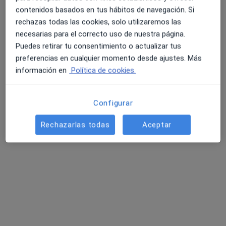
contenidos basados en tus hábitos de navegación. Si
rechazas todas las cookies, solo utilizaremos las
necesarias para el correcto uso de nuestra página.
Puedes retirar tu consentimiento o actualizar tus
preferencias en cualquier momento desde ajustes. Más
información en
Política de cookies.
Dra. Marian Ortiz Cordero
Configurar
·
Ver más
Dentista
235 opiniones
Rechazarlas todas
Aceptar
Dirección
Online
Avenida Isabel Manoja 5, Torremolinos
•
Mapa
OC Clinic
Primera visita Odontología
40 €
Este especialista no ofrece reserva de cita online en esta dirección.