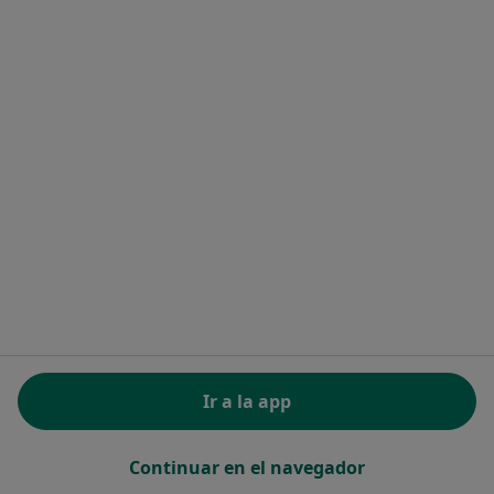
Dra. Miriam Amselem Burrow
·
Ver más
Dentista
12 opiniones
Av. Ricardo Soriano, 2, edificio Zelim, Marbella
•
Mapa
Clínica Dental Omega
Primera visita Odontología
Servicio gratuito
Este especialista no ofrece reserva de cita online en esta dirección.
Pedir una cita
Ir a la app
Continuar en el navegador