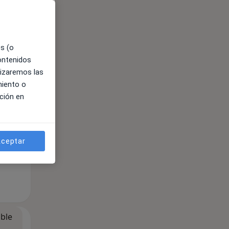
es (o
contenidos
ible
lizaremos las
miento o
ción en
ceptar
ible