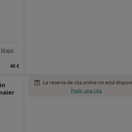
Mapa
40 €
La reserva de cita online no está dispon
in
Pedir una cita
maier