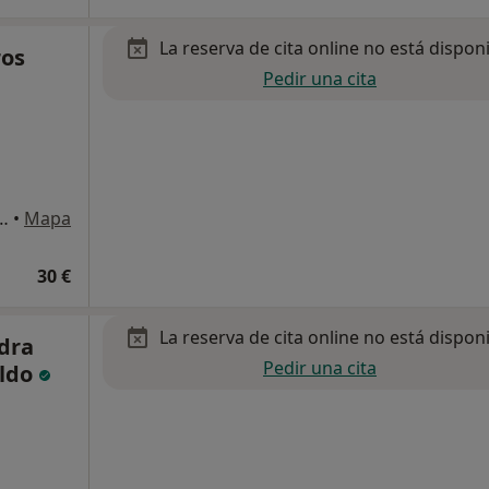
La reserva de cita online no está dispon
ros
Pedir una cita
, Nº 2, Edificio El Molino., Marbella
•
Mapa
30 €
La reserva de cita online no está dispon
dra
Pedir una cita
ldo