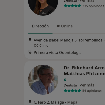
·
Ver más
Dentista
235 opiniones
Dirección
Online
Avenida Isabel Manoja 5, Torremolinos
•
OC Clinic
Primera visita Odontología
Dr. Ekkehard Arm
Matthias Pfitzen
·
Ver más
Dentista
54 opiniones
C. Faro 2, Málaga
•
Mapa