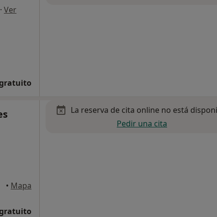
·
Ver
 gratuito
La reserva de cita online no está dispon
es
Pedir una cita
laga
•
Mapa
 gratuito