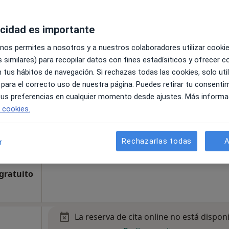
•
Mapa
acidad es importante
 gratuito
 nos permites a nosotros y a nuestros colaboradores utilizar cooki
 similares) para recopilar datos con fines estadísiticos y ofrecer 
La reserva de cita online no está dispon
haurín
 tus hábitos de navegación. Si rechazas todas las cookies, solo uti
Mostrar perfil
o
 para el correcto uso de nuestra página. Puedes retirar tu consenti
 tus preferencias en cualquier momento desde ajustes. Más informa
e cookies.
Rechazarlas todas
A
r
•
Mapa
Clínica Dental Alhaurín el Grande | Grupo Dental Clinics
 gratuito
La reserva de cita online no está dispon