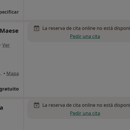
pecificar
La reserva de cita online no está dispon
i Maese
Pedir una cita
·
Ver
l núm 20 3D, Málaga
•
Mapa
 gratuito
La reserva de cita online no está dispon
ia
Pedir una cita