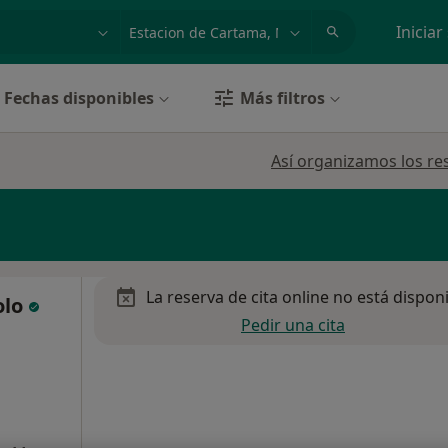
dad, enfermedad o nombre
p. ej. Madrid
Iniciar
Fechas disponibles
Más filtros
Así organizamos los re
La reserva de cita online no está dispon
olo
Pedir una cita