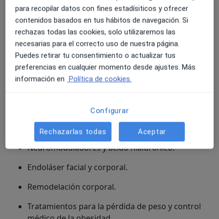
para recopilar datos con fines estadísiticos y ofrecer
Nacemos de la evolución de
Depilife España
, una
contenidos basados en tus hábitos de navegación. Si
marca ampliamente reconocida en el sector de la
rechazas todas las cookies, solo utilizaremos las
depilación láser y la estética. Hoy damos un paso más
necesarias para el correcto uso de nuestra página.
para convertirnos en
Clínicas DL Group
, ampliando
Puedes retirar tu consentimiento o actualizar tus
nuestra oferta hacia una medicina estética integral
preferencias en cualquier momento desde ajustes. Más
donde la salud, la belleza y el bienestar trabajan de la
información en
Política de cookies.
mano.
Entre nuestros tratamientos destacan:
Configurar
Medicina estética facial y corporal.
Rechazarlas todas
Aceptar
Neuromoduladores y ácido hialurónico.
Endoláser facial y corporal.
Remodelación corporal.
Tratamientos para la pérdida de peso y control
médico de la obesidad.