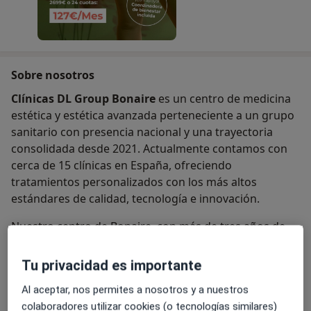
Sobre nosotros
Clínicas DL Group Bonaire
es un centro de medicina
estética y estética avanzada perteneciente a un grupo
sanitario con presencia nacional y una trayectoria
consolidada desde 2021. Actualmente contamos con
cerca de 15 clínicas en España, ofreciendo
tratamientos personalizados con los más altos
estándares de calidad, tecnología e innovación.
Nuestro centro de Bonaire, con más de tres años de
trayectoria, se ha convertido en un referente en
Valencia gracias a un equipo multidisciplinar formado
Tu privacidad es importante
por médicos estéticos, nutricionistas y especialistas en
Al aceptar, nos permites a nosotros y a nuestros
estética avanzada, comprometidos con ofrecer
colaboradores utilizar cookies (o tecnologías similares)
resultados naturales, seguros y personalizados.