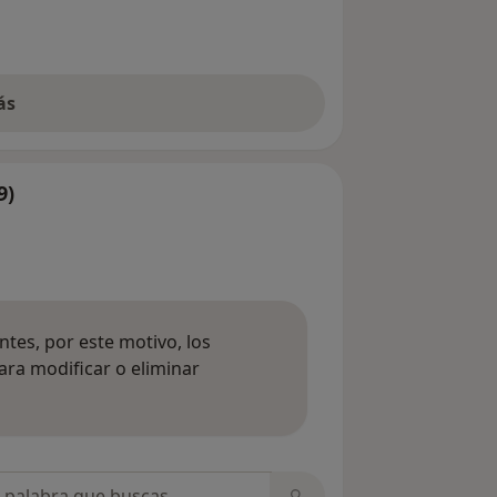
ás
9)
tes, por este motivo, los
ara modificar o eliminar
mación sobre opiniones
opiniones