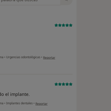
en opinión del usuario J.M.
ena
•
Urgencias odontológicas
•
Reportar
o el implante.
en opinión del usuario Ana M
ena
•
Implantes dentales
•
Reportar