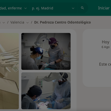
dad, enfermedad o nombre
p. ej. Madrid
Iniciar
a
Valencia
Dr. Pedroza Centro Odontológico
Cambiar de ciudad
Cambiar de ciudad
Hoy
6 Ago
Este c