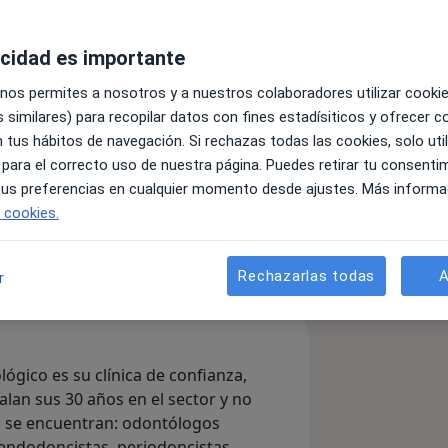
 Odontológico
acidad es importante
 nos permites a nosotros y a nuestros colaboradores utilizar cooki
 similares) para recopilar datos con fines estadísiticos y ofrecer 
es
 tus hábitos de navegación. Si rechazas todas las cookies, solo uti
 para el correcto uso de nuestra página. Puedes retirar tu consenti
 tus preferencias en cualquier momento desde ajustes. Más informa
mensaje
e cookies.
listas & aseguradoras
Consultas
Opiniones
Rechazarlas todas
A
r
lógico es su clínica de confianza,
alan sus 30 años en el sector y no
o se encuentran: odontólogos
, endodoncistas, periodoncistas,