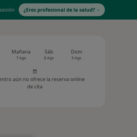
 sesión
¿Eres profesional de la salud?
Mañana
Sáb
Dom
Lun
Mar
7 Ago
8 Ago
9 Ago
10 Ago
11 Ag
entro aún no ofrece la reserva online
de cita