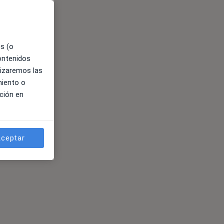
es (o
contenidos
lizaremos las
miento o
ción en
ceptar