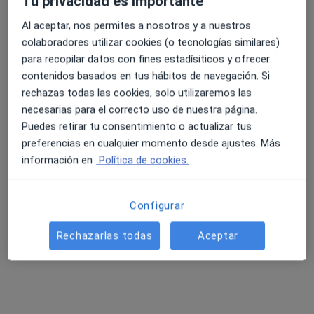
Tu privacidad es importante
Al aceptar, nos permites a nosotros y a nuestros
Illa de Salut - Blanes
colaboradores utilizar cookies (o tecnologías similares)
·
Ver más
Enfermero, Analista clínico, Cirujano general
para recopilar datos con fines estadísiticos y ofrecer
146 opiniones
contenidos basados en tus hábitos de navegación. Si
Avinguda d'Europa 19, Blanes
•
Mapa
rechazas todas las cookies, solo utilizaremos las
Illa de Salut - Blanes
necesarias para el correcto uso de nuestra página.
Puedes retirar tu consentimiento o actualizar tus
Ningún profesional de este centro tiene citas disponibles
preferencias en cualquier momento desde ajustes. Más
Mostrar perfil
información en
Política de cookies.
Configurar
Rechazarlas todas
Aceptar