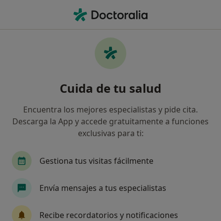
Men
Enfermería • Pineda de Mar, Barcelona
Filtros
• 1
Seguro
Mapa
Centros médicos de Enfermería en Pineda
Cuida de tu salud
de Mar
Así organizamos los resultados
Encuentra los mejores especialistas y pide cita.
Descarga la App y accede gratuitamente a funciones
exclusivas para ti:
¿Cuál es tu compañía aseguradora?
Gestiona tus visitas fácilmente
Envía mensajes a tus especialistas
Recibe recordatorios y notificaciones