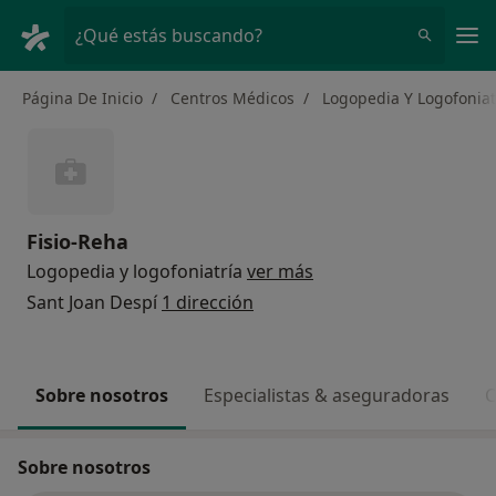
Men
¿Qué estás buscando?
Página De Inicio
Centros Médicos
Logopedia Y Logofoniat
Fisio-Reha
Logopedia y logofoniatría
ver más
Sant Joan Despí
1 dirección
Sobre nosotros
Especialistas & aseguradoras
C
Sobre nosotros