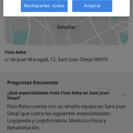
Consulta
Rechazarlas todas
Aceptar
Ampliar
Fisio-Reha
c/ de Joan Maragall, 12, Sant Joan Despí 08970
Preguntas frecuentes
¿Qué especialidades trata Fisio-Reha en Sant Joan
Despí?
Fisio-Reha cuenta con un amplio equipo en Sant Joan
Despí que cubre las siguientes especialidades:
Logopedia y Logofoniatría, Medicina Física y
Rehabilitación.