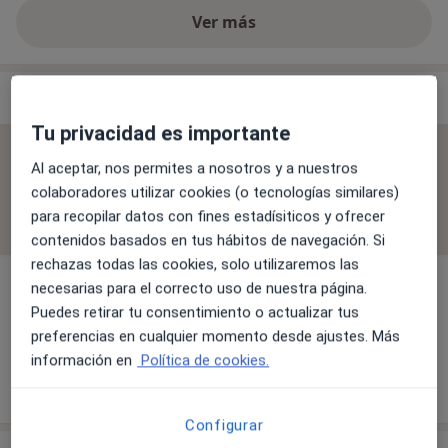
Ver más
Especialistas & aseguradoras
Tu privacidad es importante
No se aceptan aseguradoras
Al aceptar, nos permites a nosotros y a nuestros
colaboradores utilizar cookies (o tecnologías similares)
Todos los especialistas de esta clínica solo aceptan
para recopilar datos con fines estadísiticos y ofrecer
pacientes privados.
contenidos basados en tus hábitos de navegación. Si
rechazas todas las cookies, solo utilizaremos las
necesarias para el correcto uso de nuestra página.
Puedes retirar tu consentimiento o actualizar tus
Emma Alvarez
preferencias en cualquier momento desde ajustes. Más
Logopeda
información en
Política de cookies.
Configurar