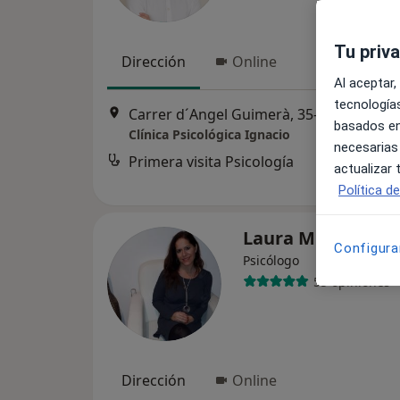
Tu priv
Dirección
Online
Al aceptar,
tecnologías
Carrer d´Angel Guimerà, 35-45, local 4, Esplugu
basados en
Clínica Psicológica Ignacio
necesarias
Primera visita Psicología
actualizar
Política d
Laura Miró Galan
Configura
Psicólogo
55 opiniones
Dirección
Online