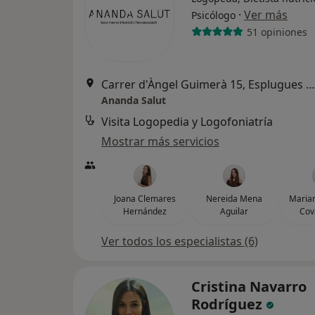
·
Ver más
Psicólogo
51 opiniones
Carrer d'Àngel Guimerà 15, Esplugues de Llobregat
Ananda Salut
Visita Logopedia y Logofoniatría
Mostrar más servicios
Joana Clemares
Nereida Mena
Maria
Hernández
Aguilar
Cov
Ver todos los especialistas (6)
Cristina Navarro
Rodríguez