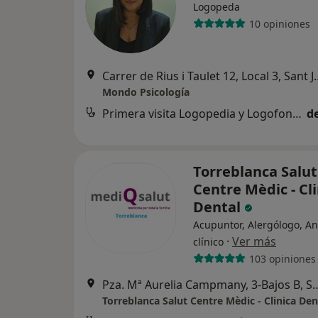
Logopeda
10 opiniones
Carrer de Rius i Taulet 
Mondo Psicología
Primera visita Logopedia y Logofoniatría
d
Torreblanca Salut
Centre Mèdic - Cli
Dental
Acupuntor, Alergólogo, An
·
Ver más
clínico
103 opiniones
Pza. Mª Aurelia Campmany, 3-Bajo
Torreblanca Salut Centre Mèdic - Clinica Den