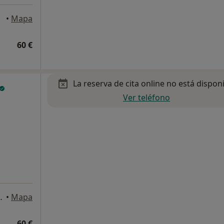
•
Mapa
60 €
La reserva de cita online no está dispon
Ver teléfono
ant Feliu de Llobregat
•
Mapa
60 €