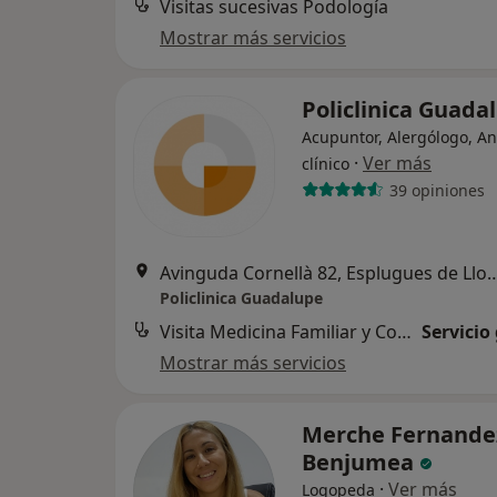
Visitas sucesivas Podología
Mostrar más servicios
Policlinica Guad
Acupuntor, Alergólogo, An
·
Ver más
clínico
39 opiniones
Avinguda Cornellà 82, Esplugue
Policlinica Guadalupe
Visita Medicina Familiar y Comunitaria
Servicio
Mostrar más servicios
Merche Fernande
Benjumea
·
Ver más
Logopeda