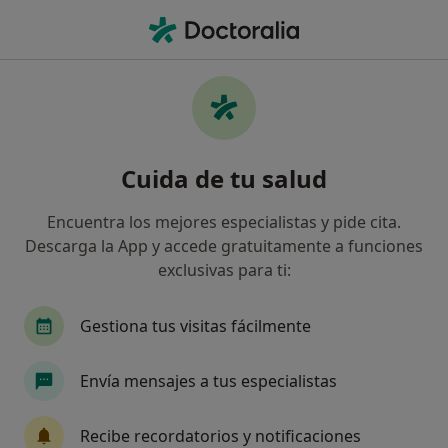
Men
Fisioterapia • Erandio, Vizcaya
Filtros
• 1
Seguro
Mapa
Centros médicos de Fisioterapia en Erandio
Cuida de tu salud
Así organizamos los resultados
Encuentra los mejores especialistas y pide cita.
Descarga la App y accede gratuitamente a funciones
¿Cuál es tu compañía aseguradora?
exclusivas para ti:
Gestiona tus visitas fácilmente
Envía mensajes a tus especialistas
Recibe recordatorios y notificaciones