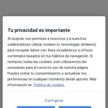
Itxasari Fisioterapia y Rehabilitación
Visita Fisioterapia
Precio sin especificar
Ningún profesional de este centro tiene citas disponibles
Mostrar perfil
Tu privacidad es importante
Al aceptar, nos permites a nosotros y a nuestros
colaboradores utilizar cookies (o tecnologías similares)
para recopilar datos con fines estadísiticos y ofrecer
contenidos basados en tus hábitos de navegación. Si
rechazas todas las cookies, solo utilizaremos las
necesarias para el correcto uso de nuestra página.
Puedes retirar tu consentimiento o actualizar tus
preferencias en cualquier momento desde ajustes. Más
Fisioterapia San Inazio
información en
Política de cookies.
Fisioterapeuta
Lehendakari Aguirre 187 (Bajo), Bilbao
•
Mapa
Configurar
Fisioterapia San Inazio