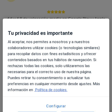
Clínica Dr. Rueda
·
Ver más
4.6 y 4.8 de valoración media en Google Play y Apple
Ginecólogo, Cirujano general, Médico estético
547 opiniones
Store
Tu privacidad es importante
Calle Molino 7, Ronda
•
Mapa
Clínica Dr. Rueda
Al aceptar, nos permites a nosotros y a nuestros
Primera visita Ginecología y Obstetricia
desde 110 €
colaboradores utilizar cookies (o tecnologías similares)
Mostrar más servicios
para recopilar datos con fines estadísiticos y ofrecer
contenidos basados en tus hábitos de navegación. Si
rechazas todas las cookies, solo utilizaremos las
necesarias para el correcto uso de nuestra página.
Manuel Rueda
Dra. Isabel Mena
Dr. Manuel García
Puedes retirar tu consentimiento o actualizar tus
Sepulveda
Piedra
Mendoza
Ginecólogo
Ginecólogo
Ginecólogo
preferencias en cualquier momento desde ajustes. Más
información en
Política de cookies.
Ningún profesional de este centro tiene citas disponibles
Mostrar perfil
Configurar