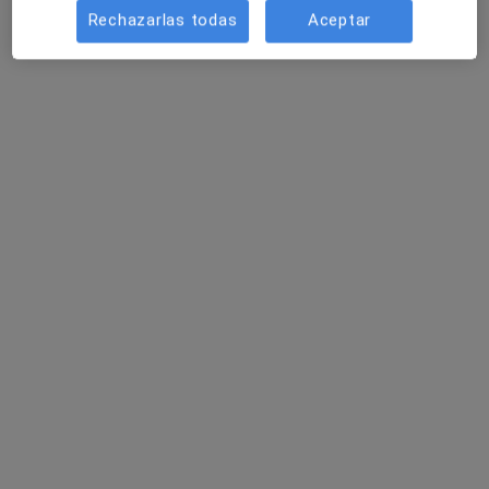
Rechazarlas todas
Aceptar
Policlinica Serrania - Medicos Nocturnos
Ronda
·
Ver más
Ginecólogo, Alergólogo, Analista clínico
C/OLLERIAS 17,19,21, Ronda
•
Mapa
Policlinica Serrania - Medicos Nocturnos Ronda
Ningún profesional de este centro tiene citas disponibles
Mostrar perfil