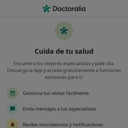
Men
Ginecología Y Obstetricia • Ronda, Málaga
Filtros
• 1
Seguro
Mapa
Centros médicos de Ginecología y
Cuida de tu salud
Obstetricia en Ronda
Así organizamos los resultados
Encuentra los mejores especialistas y pide cita.
Descarga la App y accede gratuitamente a funciones
exclusivas para ti:
¿Cuál es tu compañía aseguradora?
Gestiona tus visitas fácilmente
Envía mensajes a tus especialistas
Recibe recordatorios y notificaciones