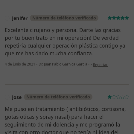
Jenifer
Número de teléfono verificado
J
Excelente cirujano y persona. Darte las gracias
por tu buen trato en mi operación! De verdad
repetiria cualquier operación plástica contigo ya
que me has dado mucha confianza.
en opinión del usuario Je
4 de junio de 2021
•
Dr. Juan Pablo Garnica García
•
•
Reportar
Jose
Número de teléfono verificado
J
Me puso en tratamiento ( antibióticos, cortisona,
gotas oticas y spray nasal) para hacer el
seguimiento de mi dolencia y me programó la
visita con otro doctor que no tenía ni idea del