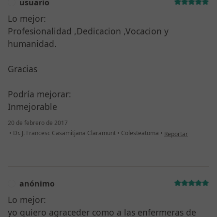
usuario
U
Lo mejor:
Profesionalidad ,Dedicacion ,Vocacion y
humanidad.
Gracias
Podría mejorar:
Inmejorable
20 de febrero de 2017
en opinión del usua
•
Dr. J. Francesc Casamitjana Claramunt
•
Colesteatoma
•
Reportar
anónimo
A
Lo mejor:
yo quiero agraceder como a las enfermeras de