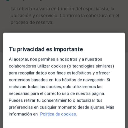
La cobertura varía en función del especialista, la
ubicación y el servicio. Confirma la cobertura en el
proceso de reserva.
Filtrar por aseguradora
Tu privacidad es importante
Al aceptar, nos permites a nosotros y a nuestros
Cirujano plástico
colaboradores utilizar cookies (o tecnologías similares)
para recopilar datos con fines estadísiticos y ofrecer
contenidos basados en tus hábitos de navegación. Si
rechazas todas las cookies, solo utilizaremos las
Dr. Jordi Mir Batlle
necesarias para el correcto uso de nuestra página.
Cirujano plástico
Puedes retirar tu consentimiento o actualizar tus
preferencias en cualquier momento desde ajustes. Más
información en
Política de cookies.
Dr. Juan Pablo Garnica García
Cirujano plástico