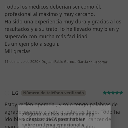
Todos los médicos deberían ser como él,
profesional al máximo y muy cercano.
Ha sido una experiencia muy dura y gracias a los
resultados y a su trato, lo he llevado muy bien y
superado con mucha más facilidad.
Es un ejemplo a seguir.
Mil gracias
en opinión del usuar
11 de marzo de 2020
•
Dr. Juan Pablo Garnica García
•
•
Reportar
L.G
Número de teléfono verificado
L
Estoy recién operada , y solo tengo palabras de
agradecimiento y trato que he recibido. Todo ha
ido bien después de detectarme el cancer de
¿Alguna vez has usado una app
mama , es cercano Gracias Juan Pablo .
o chatbot de IA para hablar