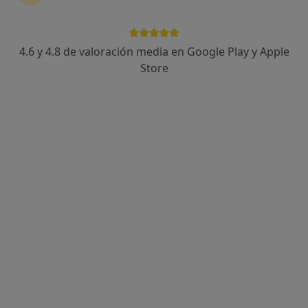
4.6 y 4.8 de valoración media en Google Play y Apple
Store
Perfil nuevo
Opción de pago online
Maria Masvidal
·
Ver más
Enfermera
7 opiniones
Dirección
Online
Carrer Mare de Déu del Coll 110, Llinars del Vallès
•
Mapa
IBCLC Consultora de Lactancia y postparto a domicilio
Apoyo y asesoramiento a la lactancia materna
70 €
Este especialista no ofrece reserva de cita online en esta dirección.
Pedir una cita