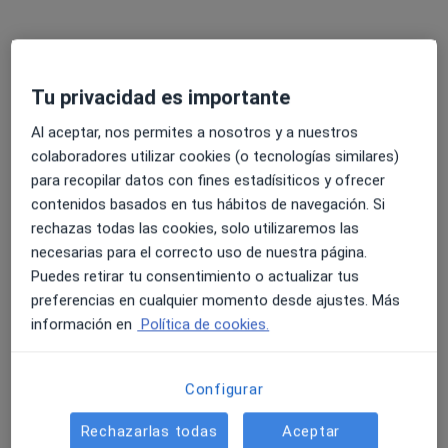
Pedir una cita
Tu privacidad es importante
Al aceptar, nos permites a nosotros y a nuestros
colaboradores utilizar cookies (o tecnologías similares)
para recopilar datos con fines estadísiticos y ofrecer
contenidos basados en tus hábitos de navegación. Si
rechazas todas las cookies, solo utilizaremos las
necesarias para el correcto uso de nuestra página.
Dra. M. Teresa Núñez-Villaveirán Baselga
Puedes retirar tu consentimiento o actualizar tus
preferencias en cualquier momento desde ajustes. Más
·
Ver más
Cirujana plástica
información en
Política de cookies.
52 opiniones
Carrer de Francesc Ribas s/n, Granollers
•
Mapa
Configurar
Unidad de Cirugía Plástica y Medicina Estética Granollers
Primera visita Cirugía Plástica, Estética y Reparadora
Servicio gratuito
Rechazarlas todas
Aceptar