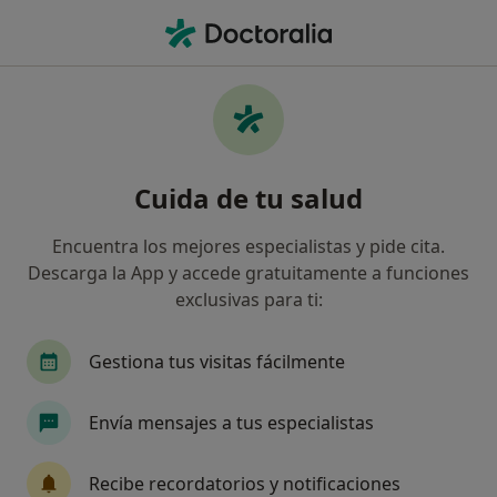
Men
Hipoplasia Mamaria • Mataró, Barcelona
Filtros
• 1
Seguro
Mapa
Especialistas en Hipoplasia mamaria en
Cuida de tu salud
Mataró
Así organizamos los resultados
Encuentra los mejores especialistas y pide cita.
Descarga la App y accede gratuitamente a funciones
exclusivas para ti:
¿Qué especialidad estás buscando?
Cirujano plástico
Médico estético
Enferm
Gestiona tus visitas fácilmente
Envía mensajes a tus especialistas
Recibe recordatorios y notificaciones