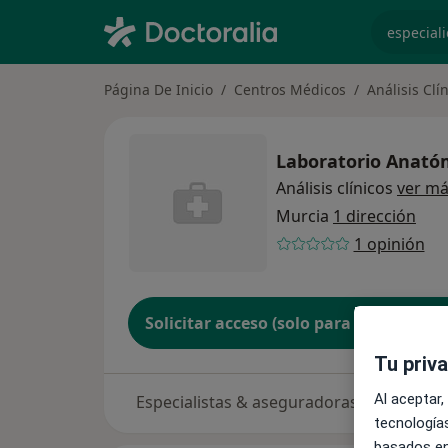
especiali
Página De Inicio
Centros Médicos
Análisis Clí
Laboratorio Anatóm
Análisis clínicos
ver m
Murcia
1 dirección
1 opinión
Solicitar acceso (solo para propietario
Tu priv
Al aceptar,
Especialistas & aseguradoras
tecnologías
basados en