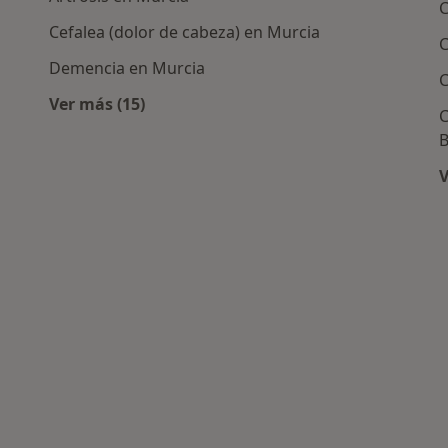
C
Cefalea (dolor de cabeza) en Murcia
C
Demencia en Murcia
C
Ver más (15)
C
Más en esta categoría: Enfermedades más t
B
icos más populares
V