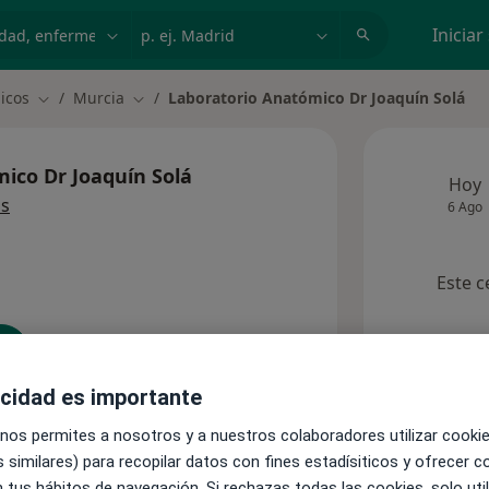
dad, enfermedad o nombre
p. ej. Madrid
Iniciar
nicos
Murcia
Laboratorio Anatómico Dr Joaquín Solá
Cambiar de ciudad
Cambiar de ciudad
ico Dr Joaquín Solá
Hoy
ás
6 Ago
Este c
s)
acidad es importante
 nos permites a nosotros y a nuestros colaboradores utilizar cooki
Consultas
Opiniones
 similares) para recopilar datos con fines estadísiticos y ofrecer 
 tus hábitos de navegación. Si rechazas todas las cookies, solo uti