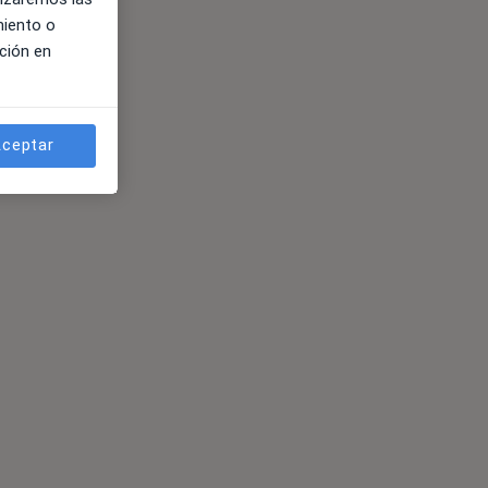
miento o
ción en
ceptar