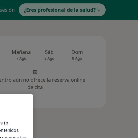
 sesión
¿Eres profesional de la salud?
Mañana
Sáb
Dom
Lun
Mar
7 Ago
8 Ago
9 Ago
10 Ago
11 Ag
entro aún no ofrece la reserva online
de cita
es (o
contenidos
lizaremos las