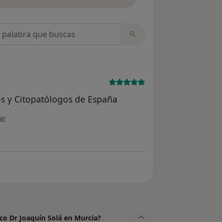
opiniones
s y Citopatólogos de España
nión del usuario paciente anónimo
ar
co Dr Joaquín Solá en Murcia?