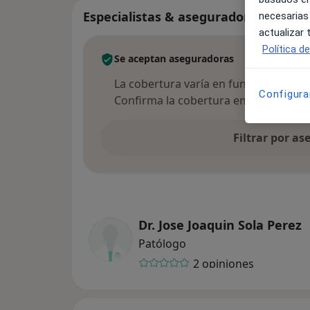
Especialistas & aseguradoras
necesarias
actualizar
Política d
Se aceptan aseguradoras
La cobertura varía en función del espec
Configura
Confirma la cobertura en el proceso 
Filtrar por a
Dr. Jose Joaquin Sola Perez
Patólogo
2 opiniones