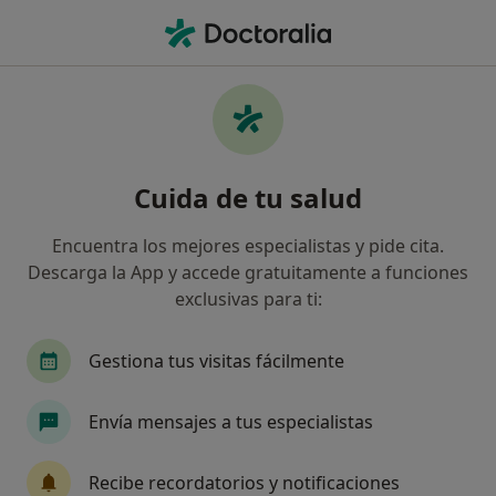
Men
Logopedia Y Logofoniatría • Fuenlabrada, Madrid
Filtros
• 1
Seguro
Mapa
Centros médicos de Logopedia y
Cuida de tu salud
Logofoniatría en Fuenlabrada
Así organizamos los resultados
Encuentra los mejores especialistas y pide cita.
Descarga la App y accede gratuitamente a funciones
exclusivas para ti:
¿Cuál es tu compañía aseguradora?
Gestiona tus visitas fácilmente
Envía mensajes a tus especialistas
Recibe recordatorios y notificaciones