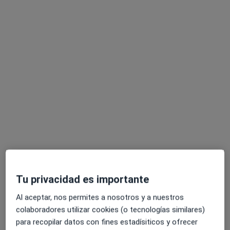
Asimedic
·
Ver más
Logopeda, Analista clínico, Médico estético
5 opiniones
Pl. Orense, 9, Fuenlabrada
•
Mapa
Asimedic
Ningún profesional de este centro tiene citas disponibles
Mostrar perfil
Tu privacidad es importante
Al aceptar, nos permites a nosotros y a nuestros
colaboradores utilizar cookies (o tecnologías similares)
para recopilar datos con fines estadísiticos y ofrecer
Clínica Medicalia Salud Fuenlabrada