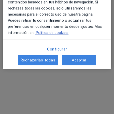
contenidos basados en tus hábitos de navegación. Si
·
Ver
Logopeda, Cirujano oral y maxilofacial, Fisioterapeuta
rechazas todas las cookies, solo utilizaremos las
más
necesarias para el correcto uso de nuestra página.
10 opiniones
Puedes retirar tu consentimiento o actualizar tus
preferencias en cualquier momento desde ajustes. Más
Calle de Italia, no6, Fuenlabrada
•
Mapa
información en
Política de cookies.
Clínica Medicalia Salud Fuenlabrada
Ningún profesional de este centro tiene citas disponibles
Configurar
Mostrar perfil
Rechazarlas todas
Aceptar
Especialistas disponibles
Estos especialistas se encuentran fuera de
Fuenlabrada, Madrid, en zonas cercanas a tu
búsqueda