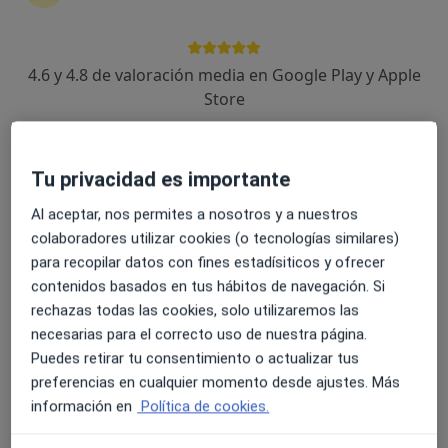
Hasta La Luna Psicología
·
Ver más
Logopeda, Forense, Psicólogo
73 opiniones
4.6 y 4.8 de valoración media en Google Play y Apple
Calle De Los Claveles, Edificio Bahia Local S/N, San Pedro de Alcántara
•
Mapa
Store
Hasta La Luna Psicología
Visita Logopedia y Logofoniatría
Precio sin especificar
Tu privacidad es importante
Al aceptar, nos permites a nosotros y a nuestros
Irene Basulto Montes
colaboradores utilizar cookies (o tecnologías similares)
Logopeda
para recopilar datos con fines estadísiticos y ofrecer
Ningún profesional de este centro tiene citas disponibles
contenidos basados en tus hábitos de navegación. Si
rechazas todas las cookies, solo utilizaremos las
Mostrar perfil
necesarias para el correcto uso de nuestra página.
Puedes retirar tu consentimiento o actualizar tus
preferencias en cualquier momento desde ajustes. Más
información en
Política de cookies.