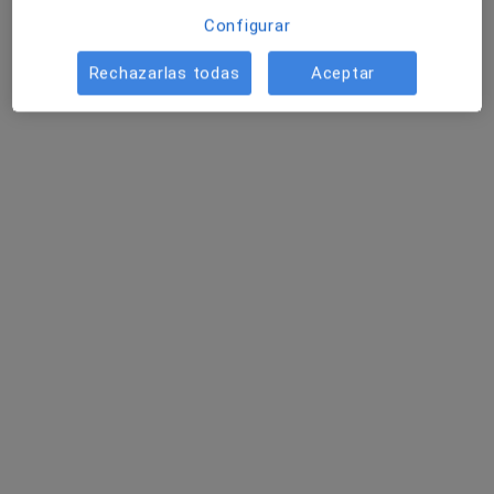
Configurar
Rechazarlas todas
Aceptar
Clínica SER
·
Ver más
Logopeda, Psicólogo, Psicólogo infantil
25 opiniones
C. San Francisco, 3, San Pedro de Alcántara
•
Mapa
Clínica SER
Visita Logopedia y Logofoniatría
45 €
Mostrar más servicios
Raquel Huertas
Mónica Benítez
Fernández
Coronado
Logopeda
Logopeda
Ningún profesional de este centro tiene citas disponibles