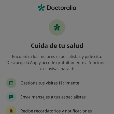
Men
Logopedia Y Logofoniatría • San Pedro de Alcántara, Málaga
Filtros
• 1
Mapa
Centros médicos de Logopedia y
Cuida de tu salud
Logofoniatría en San Pedro de Alcántara
Así organizamos los resultados
Encuentra los mejores especialistas y pide cita.
Descarga la App y accede gratuitamente a funciones
exclusivas para ti:
Gestiona tus visitas fácilmente
Envía mensajes a tus especialistas
Opción de pago online
Recibe recordatorios y notificaciones