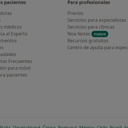
os pacientes
Para profesionales
listas
Precios
s
Servicios para especialistas
s médicos
Servicios para clínicas
ta al Experto
Noa Notes
nuevo
amentos
Recursos gratuitos
os
Centro de ayuda para especi
medades
tas Frecuentes
ión para móvil
ara pacientes
ueva pestaña
en una nueva pestaña
e abre en una nueva pestaña
se abre en una nueva pestaña
se abre en una nueva pestaña
se abre en una nueva pestaña
se abre en una nueva p
se abre en una
se abre e
se
Italia
,
Deutschland
,
Česko
,
Portugal
,
México
,
Chile
,
Brasil
,
A