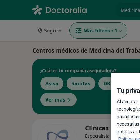
especiali
Seguro
Más filtros
•
1
Centros médicos de Medicina del Traba
¿Cuál es tu compañía aseguradora?
Asisa
Sanitas
DKV Seguros
Tu priv
Ver más
Al aceptar,
tecnologías
basados en
necesarias
Clínicas Cardialis
actualizar
Especialista en medicina 
Política d