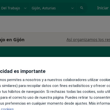
dad, enfermedad o nombre
p. ej. Madrid
Iniciar
jo en Gijón
Así organizamos los re
Aegon Salud
Cigna Healthcare España
acidad es importante
 nos permites a nosotros y a nuestros colaboradores utilizar cooki
 similares) para recopilar datos con fines estadísiticos y ofrecer 
 tus hábitos de navegación. Si rechazas todas las cookies, solo uti
 para el correcto uso de nuestra página. Puedes retirar tu consenti
La reserva de cita online no está dispon
 tus preferencias en cualquier momento desde ajustes. Más informa
Mostrar perfil
del
e cookies.