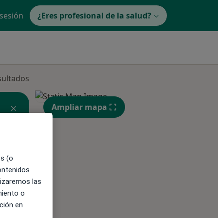
 sesión
¿Eres profesional de la salud?
sultados
Ampliar mapa
es (o
contenidos
lizaremos las
miento o
ible
ción en