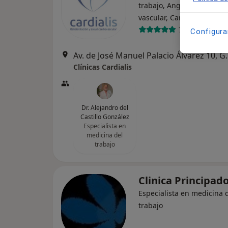
trabajo, Angiólogo y ciruj
·
Ver
vascular, Cardiólogo
748 opiniones
Configura
Av. de José Manu
Clínicas Cardialis
Dr. Alejandro del
Castillo González
Especialista en
medicina del
trabajo
Clinica Principad
Especialista en medicina 
trabajo