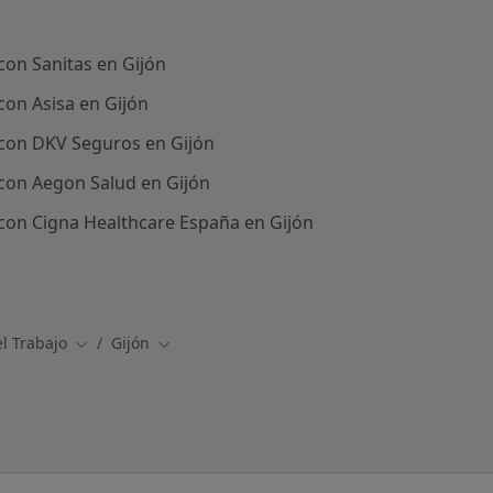
n
con Sanitas en Gijón
con Asisa en Gijón
 con DKV Seguros en Gijón
con Aegon Salud en Gijón
con Cigna Healthcare España en Gijón
icos con aseguradora en Gijón
l Trabajo
Gijón
Cambiar de ciudad
Cambiar de ciudad