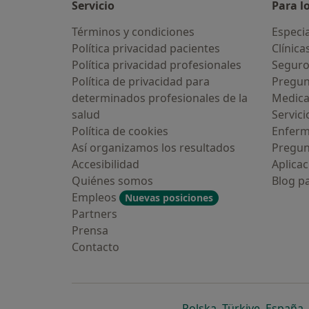
Servicio
Para l
Términos y condiciones
Especia
Política privacidad pacientes
Clínica
Política privacidad profesionales
Seguro
Política de privacidad para
Pregun
determinados profesionales de la
Medic
salud
Servici
Política de cookies
Enfer
Así organizamos los resultados
Pregun
Accesibilidad
Aplicac
Quiénes somos
Blog p
Empleos
Nuevas posiciones
Partners
Prensa
Contacto
se abre en una n
se abre 
s
Polska
,
Türkiye
,
España
,