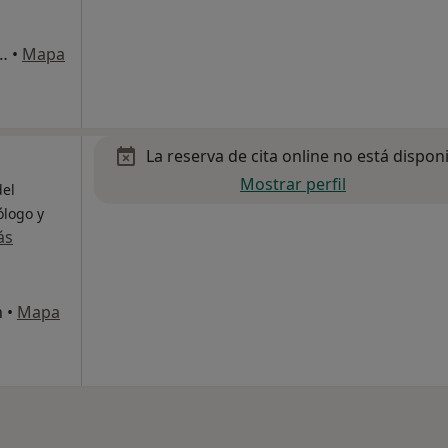
jo (Parque de Zarracina), Gijón
•
Mapa
La reserva de cita online no está dispon
Mostrar perfil
del
ólogo y
ás
n
•
Mapa