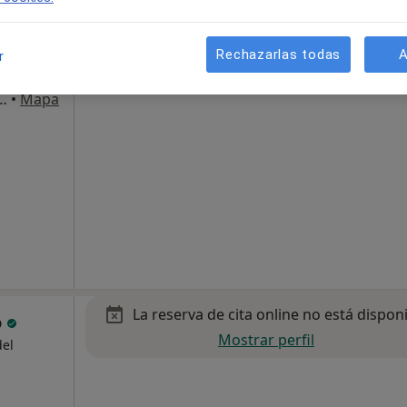
ano
 más
Rechazarlas todas
A
r
el Palacio Álvarez 10, Gijón
•
Mapa
La reserva de cita online no está dispon
o
Mostrar perfil
del