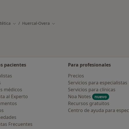
tética
Huercal-Overa
Cambiar de ciudad
Cambiar de ciudad
os pacientes
Para profesionales
listas
Precios
s
Servicios para especialistas
s médicos
Servicios para clínicas
ta al Experto
Noa Notes
nuevo
amentos
Recursos gratuitos
os
Centro de ayuda para especi
medades
tas Frecuentes