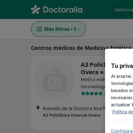
especiali
Más filtros
•
1
Centros médicos de Medicina Estética
A3 Policlínica Hue
Tu priv
Overa
Al aceptar,
Médico estético, Analista c
tecnologías
·
Ver más
Dermatólogo
basados en
39 opiniones
necesarias
actualizar
Avenida de la Doctora Ana Parra, 87, Huercal-Overa
Política d
A3 Policlínica Huercal-Overa
Configura