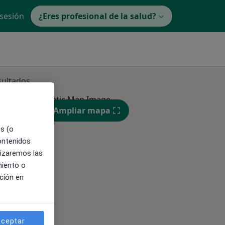
 sesión
¿Eres profesional de la salud?
sultados
ible
Ampliar mapa
es (o
contenidos
lizaremos las
miento o
ción en
ceptar