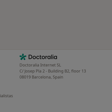
Contacto
Doctoralia - Página de inicio
Doctoralia Internet SL
C/ Josep Pla 2 - Building B2, floor 13
08019 Barcelona, Spain
alistas