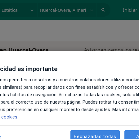
dad, enfermedad o nombre
p. ej. Madrid
Iniciar
 en Huercal-Overa
Así organizamos los re
La reserva de cita online no está dispon
rcal-
acidad es importante
Mostrar perfil
 nos permites a nosotros y a nuestros colaboradores utilizar cooki
línico,
 similares) para recopilar datos con fines estadísiticos y ofrecer 
 tus hábitos de navegación. Si rechazas todas las cookies, solo uti
 para el correcto uso de nuestra página. Puedes retirar tu consenti
 tus preferencias en cualquier momento desde ajustes. Más informa
•
Mapa
e cookies.
Rechazarlas todas
A
r