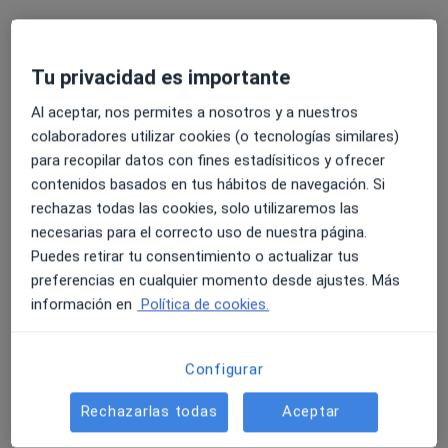
Especialistas disponibles
Tu privacidad es importante
Estos especialistas se encuentran fuera de Utrera,
Sevilla, en zonas cercanas a tu búsqueda
Al aceptar, nos permites a nosotros y a nuestros
colaboradores utilizar cookies (o tecnologías similares)
para recopilar datos con fines estadísiticos y ofrecer
contenidos basados en tus hábitos de navegación. Si
rechazas todas las cookies, solo utilizaremos las
necesarias para el correcto uso de nuestra página.
Puedes retirar tu consentimiento o actualizar tus
preferencias en cualquier momento desde ajustes. Más
información en
Política de cookies.
Clínica Núcleo Salud
·
Ver más
Médico estético, Anestesista, Cardiólogo
606 opiniones
Configurar
Calle Javier Perez Royo 6, Dos Hermanas
•
Mapa
Rechazarlas todas
Aceptar
Clínica Núcleo Salud