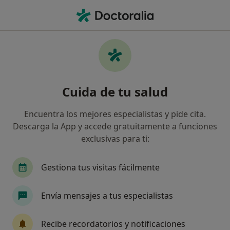
Men
Medicina Estética • Utrera, Sevilla
Filtros
• 1
Seguro
Mapa
Centros médicos de Medicina Estética en
Cuida de tu salud
Utrera
Así organizamos los resultados
Encuentra los mejores especialistas y pide cita.
Descarga la App y accede gratuitamente a funciones
exclusivas para ti:
¿Cuál es tu compañía aseguradora?
Gestiona tus visitas fácilmente
Envía mensajes a tus especialistas
Recibe recordatorios y notificaciones