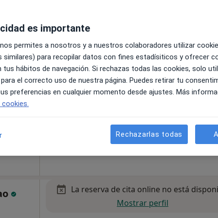
naza S/N Metro Deusto-Iruña, Bilbao
•
Mapa
acidad es importante
 nos permites a nosotros y a nuestros colaboradores utilizar cooki
 similares) para recopilar datos con fines estadísiticos y ofrecer 
La reserva de cita online no está dispon
ungía
 tus hábitos de navegación. Si rechazas todas las cookies, solo uti
Mostrar perfil
ujano
 para el correcto uso de nuestra página. Puedes retirar tu consenti
Ver más
 tus preferencias en cualquier momento desde ajustes. Más informa
e cookies.
Rechazarlas todas
A
r
La reserva de cita online no está dispon
ao
Mostrar perfil