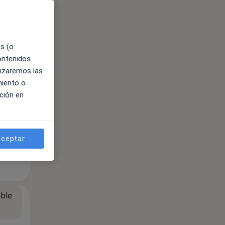
es (o
contenidos
ible
lizaremos las
miento o
ción en
ceptar
ible