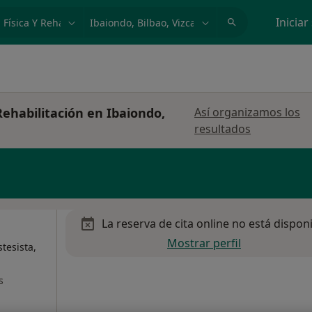
dad, enfermedad o nombre
p. ej. Madrid
Iniciar
Rehabilitación en Ibaiondo,
Así organizamos los
resultados
La reserva de cita online no está dispon
Mostrar perfil
tesista,
s