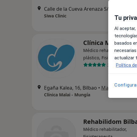
Calle de la Cueva Are
Siwa Clinic
Tu priv
Al aceptar,
tecnologías
Clínica Malai - M
basados en
Médico rehabilitador, Cir
necesarias
·
plástico, Fisioterapeuta
actualizar
350 opiniones
Política d
Configura
Egaña Kalea, 16, Bilbao
•
Mapa
Clínica Malai - Mungía
Rehabilidom Bilb
Médico rehabilitador,
Fisioterapeuta