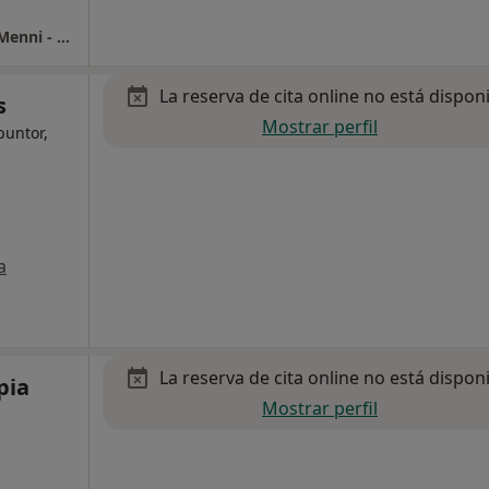
Unidad de Rehabilitación Ambulatoria Aita Menni - Bilbao
La reserva de cita online no está dispon
s
Mostrar perfil
puntor,
a
La reserva de cita online no está dispon
pia
Mostrar perfil