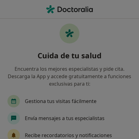
Men
Medicina Física Y Rehabilitación • Conil de la Frontera, Cádiz
Filtros
• 1
Seguro
Mapa
Centros médicos de Medicina Física y
Cuida de tu salud
Rehabilitación en Conil de la Frontera
Así organizamos los resultados
Encuentra los mejores especialistas y pide cita.
Descarga la App y accede gratuitamente a funciones
exclusivas para ti:
¿Cuál es tu compañía aseguradora?
Gestiona tus visitas fácilmente
Envía mensajes a tus especialistas
Recibe recordatorios y notificaciones