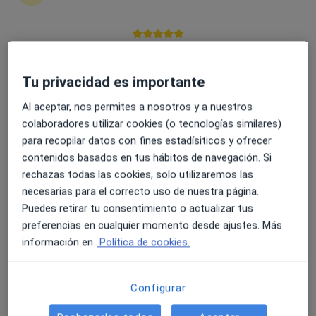
Hospital Viamed Novo Sancti Petri
·
Ver más
4.6 y 4.8 de valoración media en Google Play y Apple
Médico rehabilitador, Analista clínico, Patólogo
76 opiniones
Store
Tu privacidad es importante
Avenida Octavio Augusto s/n, Chiclana de la Frontera
•
Mapa
Al aceptar, nos permites a nosotros y a nuestros
Hospital Viamed Novo Sancti Petri
colaboradores utilizar cookies (o tecnologías similares)
Ningún profesional de este centro tiene citas disponibles
para recopilar datos con fines estadísiticos y ofrecer
contenidos basados en tus hábitos de navegación. Si
Mostrar perfil
rechazas todas las cookies, solo utilizaremos las
necesarias para el correcto uso de nuestra página.
Puedes retirar tu consentimiento o actualizar tus
preferencias en cualquier momento desde ajustes. Más
información en
Política de cookies.
Configurar