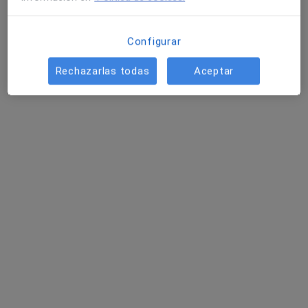
Policlínica Guipúzkoa
·
Ver más
Médico rehabilitador, Alergólogo, Analista clínico
Configurar
85 opiniones
Rechazarlas todas
Aceptar
Pso Miramón 174, Donostia-San Sebastian
•
Mapa
Policlínica Guipúzkoa
Ningún profesional de este centro tiene citas disponibles
Mostrar perfil
Hospital de Día Quirónsalud Donostia