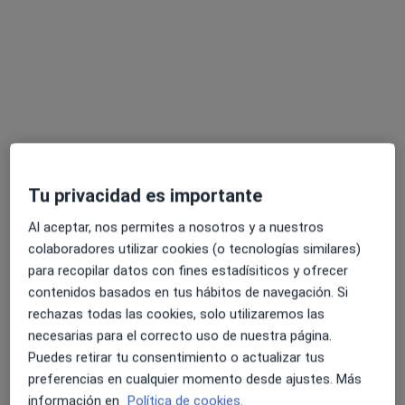
Haritza Cristobal Fisioterapia Taldea S.L.
Médico rehabilitador
PARQUE ALCOLEA, 7, Donostia-San Sebastian
•
Mapa
Haritza Cristobal Fisioterapia Taldea S.L.
Ningún profesional de este centro tiene citas disponibles
Tu privacidad es importante
Al aceptar, nos permites a nosotros y a nuestros
Mostrar perfil
colaboradores utilizar cookies (o tecnologías similares)
para recopilar datos con fines estadísiticos y ofrecer
contenidos basados en tus hábitos de navegación. Si
rechazas todas las cookies, solo utilizaremos las
necesarias para el correcto uso de nuestra página.
Puedes retirar tu consentimiento o actualizar tus
preferencias en cualquier momento desde ajustes. Más
información en
Política de cookies.