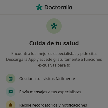
Men
Medicina Física Y Rehabilitación • Donostia-San Sebastián, Guipúzcoa
Filtros
• 1
Seguro
Mapa
Centros médicos de Medicina Física y
Cuida de tu salud
Rehabilitación en Donostia-San Sebastián
Así organizamos los resultados
Encuentra los mejores especialistas y pide cita.
Descarga la App y accede gratuitamente a funciones
exclusivas para ti:
¿Cuál es tu compañía aseguradora?
Gestiona tus visitas fácilmente
Envía mensajes a tus especialistas
Recibe recordatorios y notificaciones