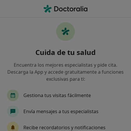
Men
Medicina Física Y Rehabilitación • L Eliana, Valencia
Filtros
• 1
Seguro
Mapa
Centros médicos de Medicina Física y
Cuida de tu salud
Rehabilitación en L'Eliana
Así organizamos los resultados
Encuentra los mejores especialistas y pide cita.
Descarga la App y accede gratuitamente a funciones
exclusivas para ti:
¿Cuál es tu compañía aseguradora?
Gestiona tus visitas fácilmente
Envía mensajes a tus especialistas
Recibe recordatorios y notificaciones