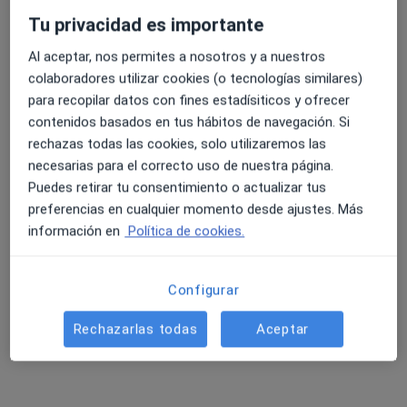
Tu privacidad es importante
Al aceptar, nos permites a nosotros y a nuestros
colaboradores utilizar cookies (o tecnologías similares)
para recopilar datos con fines estadísiticos y ofrecer
contenidos basados en tus hábitos de navegación. Si
rechazas todas las cookies, solo utilizaremos las
Affidea Clínica Atenea L'Eliana - CC. El
necesarias para el correcto uso de nuestra página.
Osito
Puedes retirar tu consentimiento o actualizar tus
·
Ver más
Médico rehabilitador, Alergólogo, Digestólogo
preferencias en cualquier momento desde ajustes. Más
11 opiniones
información en
Política de cookies.
C/ Tuejar, 37 L’Eliana, L'Eliana
•
Mapa
Affidea Clínica Atenea L'Eliana - CC. El Osito
Configurar
Primera visita Medicina Física y Rehabilitación
Precio sin especificar
Mostrar más servicios
Rechazarlas todas
Aceptar
Dra. Silvia Beatriz
Dr. Jose Ramon