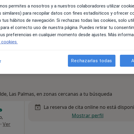
•
Mapa
 nos permites a nosotros y a nuestros colaboradores utilizar cooki
 similares) para recopilar datos con fines estadísiticos y ofrecer 
 gratuito
 tus hábitos de navegación. Si rechazas todas las cookies, solo uti
 para el correcto uso de nuestra página. Puedes retirar tu consenti
 tus preferencias en cualquier momento desde ajustes. Más informa
e cookies.
Rechazarlas todas
A
r
elde, Las Palmas, en zonas cercanas a tu búsqueda
La reserva de cita online no está dispon
Mostrar perfil
o,
·
Ver