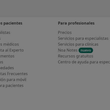
os pacientes
Para profesionales
listas
Precios
s
Servicios para especialistas
s médicos
Servicios para clínicas
ta al Experto
Noa Notes
nuevo
amentos
Recursos gratuitos
os
Centro de ayuda para especi
medades
tas Frecuentes
ión para móvil
ara pacientes