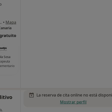
o
 Las Palmas de Gran Canaria
•
Mapa
Canaria
 gratuito
la Sosa
rapeuta
ementario
La reserva de cita online no está dispon
itivo
Mostrar perfil
o,