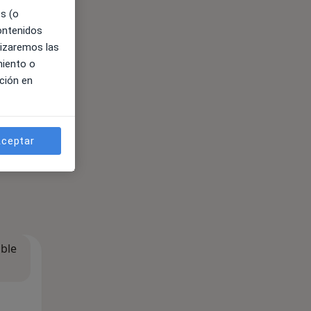
es (o
contenidos
lizaremos las
miento o
ción en
ceptar
ible