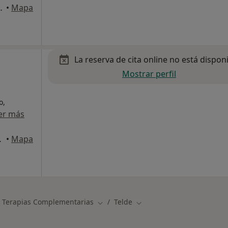
icio Aulaga, Telde
•
Mapa
La reserva de cita online no está dispon
Mostrar perfil
o,
er más
 nº10, Telde
•
Mapa
 Terapias Complementarias
Telde
Cambiar de ciudad
Cambiar de ciudad