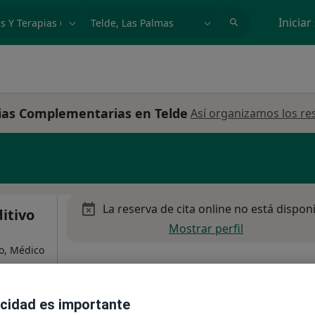
dad, enfermedad o nombre
p. ej. Madrid
Iniciar
ias Complementarias en Telde
Así organizamos los re
La reserva de cita online no está dispon
itivo
Mostrar perfil
o, Médico
acidad es importante