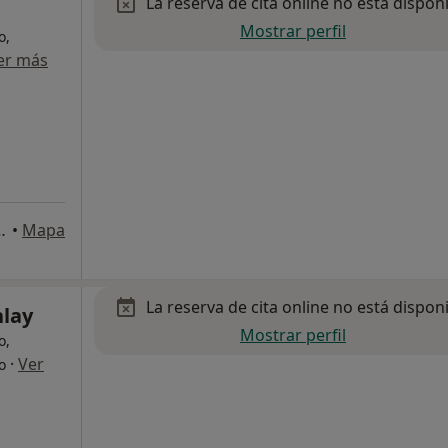
La reserva de cita online no está dispon
Mostrar perfil
o,
er más
nº1, Local A, Telde
•
Mapa
La reserva de cita online no está dispon
nlay
Mostrar perfil
o,
·
Ver
o