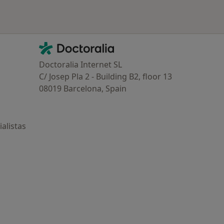
Contacto
Doctoralia - Página de inicio
Doctoralia Internet SL
C/ Josep Pla 2 - Building B2, floor 13
08019 Barcelona, Spain
alistas