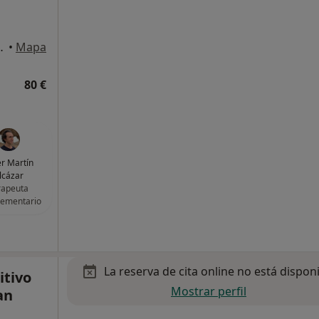
 Palmas de Gran Canaria
•
Mapa
80 €
er Martín
lcázar
rapeuta
ementario
La reserva de cita online no está dispon
itivo
Mostrar perfil
an