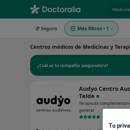
especiali
Seguro
Más filtros
•
1
Centros médicos de Medicinas y Terap
¿Cuál es tu compañía aseguradora?
Audyo Centro Aud
Telde
Terapeuta complementari
general
1 opinión
Tu priv