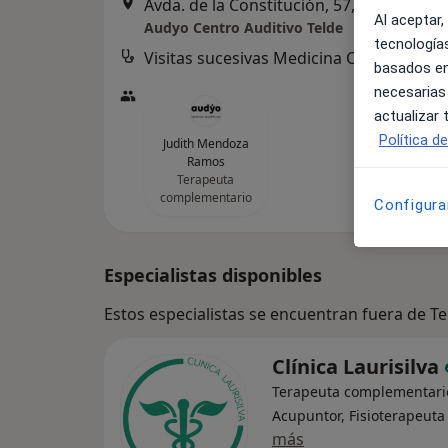
Avda. de la Constitución, 57, local., Telde
Al aceptar,
Audyo Centro Auditivo Telde
tecnologías
Visitas sucesivas Medicina Complementaria y terapias alternativas
Servicio
basados en
necesarias
actualizar
Política d
Judith Mendoza
Ramos
Terapeuta
complementario
Configura
Especialistas disponibles
Estos especialistas se encuentran fuera de T
Clínica Laurisilva
Terapeuta complementari
Acupuntor, Fisioterapeuta
más