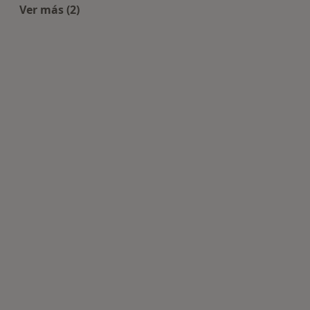
Ver más (2)
Más en esta categoría: Centros de Alergología c