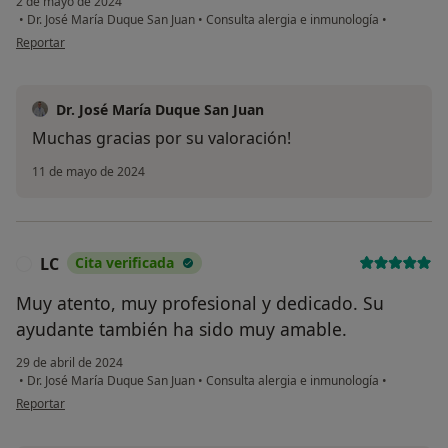
2 de mayo de 2024
•
Dr. José María Duque San Juan
•
Consulta alergia e inmunología
•
en opinión del usuario GEP
Reportar
Dr. José María Duque San Juan
Muchas gracias por su valoración!
11 de mayo de 2024
LC
Cita verificada
L
Muy atento, muy profesional y dedicado. Su
ayudante también ha sido muy amable.
29 de abril de 2024
•
Dr. José María Duque San Juan
•
Consulta alergia e inmunología
•
en opinión del usuario LC
Reportar