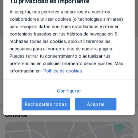
Tu privacidad es importante
proceso de reserva.
Al aceptar, nos permites a nosotros y a nuestros
colaboradores utilizar cookies (o tecnologías similares)
Filtrar por aseguradora
para recopilar datos con fines estadísiticos y ofrecer
contenidos basados en tus hábitos de navegación. Si
rechazas todas las cookies, solo utilizaremos las
Analista clínico
necesarias para el correcto uso de nuestra página.
Puedes retirar tu consentimiento o actualizar tus
preferencias en cualquier momento desde ajustes. Más
información en
Política de cookies.
Dra. Cristina Silva Mejias
Analista clínico
Configurar
Rechazarlas todas
Aceptar
Consulta