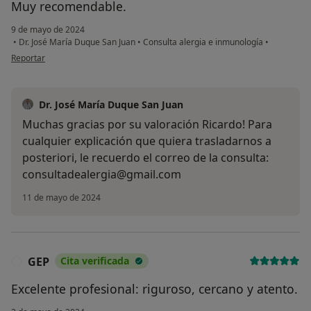
Muy recomendable.
9 de mayo de 2024
•
Dr. José María Duque San Juan
•
Consulta alergia e inmunología
•
en opinión del usuario Ricardo Melchor
Reportar
Dr. José María Duque San Juan
Muchas gracias por su valoración Ricardo! Para
cualquier explicación que quiera trasladarnos a
posteriori, le recuerdo el correo de la consulta:
consultadealergia@gmail.com
11 de mayo de 2024
GEP
Cita verificada
G
Excelente profesional: riguroso, cercano y atento.