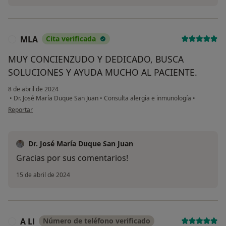
MLA
Cita verificada
M
MUY CONCIENZUDO Y DEDICADO, BUSCA
SOLUCIONES Y AYUDA MUCHO AL PACIENTE.
8 de abril de 2024
•
Dr. José María Duque San Juan
•
Consulta alergia e inmunología
•
en opinión del usuario MLA
Reportar
Dr. José María Duque San Juan
Gracias por sus comentarios!
15 de abril de 2024
A Ll
Número de teléfono verificado
A