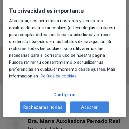
Tu privacidad es importante
¿Cómo funcionan los precios?
Al aceptar, nos permites a nosotros y a nuestros
colaboradores utilizar cookies (o tecnologías similares)
Especialistas & aseguradoras
para recopilar datos con fines estadísiticos y ofrecer
contenidos basados en tus hábitos de navegación. Si
rechazas todas las cookies, solo utilizaremos las
necesarias para el correcto uso de nuestra página.
No se aceptan aseguradoras
Puedes retirar tu consentimiento o actualizar tus
Todos los especialistas de esta clínica solo aceptan
preferencias en cualquier momento desde ajustes. Más
pacientes privados.
información en
Política de cookies.
Configurar
Médico estético
Rechazarlas todas
Aceptar
Dra. Maria Auxiliadora Peinado Real
Médico estético