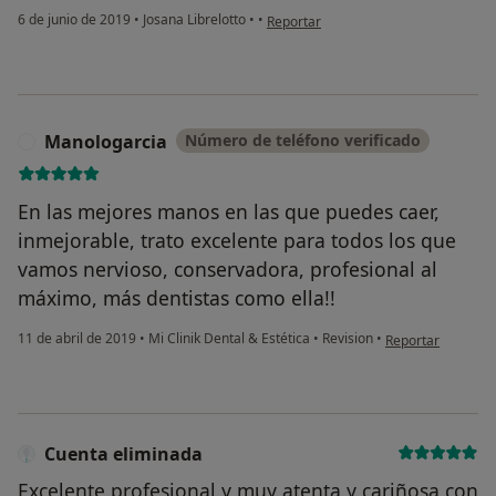
en opinión del usuario Cuenta elimin
6 de junio de 2019
•
Josana Librelotto
•
•
Reportar
Manologarcia
Número de teléfono verificado
M
En las mejores manos en las que puedes caer,
inmejorable, trato excelente para todos los que
vamos nervioso, conservadora, profesional al
máximo, más dentistas como ella!!
en opinión del us
11 de abril de 2019
•
Mi Clinik Dental & Estética
•
Revision
•
Reportar
Cuenta eliminada
Excelente profesional y muy atenta y cariñosa con