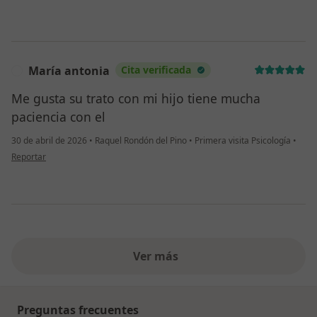
María antonia
Cita verificada
M
Me gusta su trato con mi hijo tiene mucha
paciencia con el
30 de abril de 2026
•
Raquel Rondón del Pino
•
Primera visita Psicología
•
en opinión del usuario María antonia
Reportar
Ver más
Preguntas frecuentes