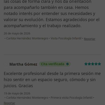
las cosas de forma clara y nos da orientación
para acompañarlo también en casa. Hemos
notado interés por entender sus necesidades y
valorar su evolución. Estamos agradecidos por el
acompañamiento y el trabajo realizado.
26 de mayo de 2026
en opinión del u
•
Carlota Hernández Montenegro
•
Visita Psicología Infantil
•
Reportar
Martha Gómez
Cita verificada
M
Excelente profesional desde la primera sesión me
hizo sentir en un espacio seguro, cómodo y sin
juicios. Gracias
19 de mayo de 2026
•
Carlota Hernández Montenegro
•
Primera visita Psicología Infantil
•
en opinión del usuario Martha Gómez
Reportar