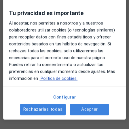
adolescentes que los pensamientos generan ciertos
sentimientos y estados de ánimo que, a su vez,
Primera visita Psicología Infantil
Tu privacidad es importante
pueden influir en el comportamiento.
50 €
Al aceptar, nos permites a nosotros y a nuestros
colaboradores utilizar cookies (o tecnologías similares)
Visita seguimiento psicología infantil
para recopilar datos con fines estadísiticos y ofrecer
55 €
contenidos basados en tus hábitos de navegación. Si
rechazas todas las cookies, solo utilizaremos las
necesarias para el correcto uso de nuestra página.
Visita Psicología Infantil
Puedes retirar tu consentimiento o actualizar tus
55 €
preferencias en cualquier momento desde ajustes. Más
información en
Política de cookies.
Psicoeducación (escuela de padres)
55 €
Configurar
Primera consulta
Rechazarlas todas
Aceptar
Primera consulta
50 €
Detalles