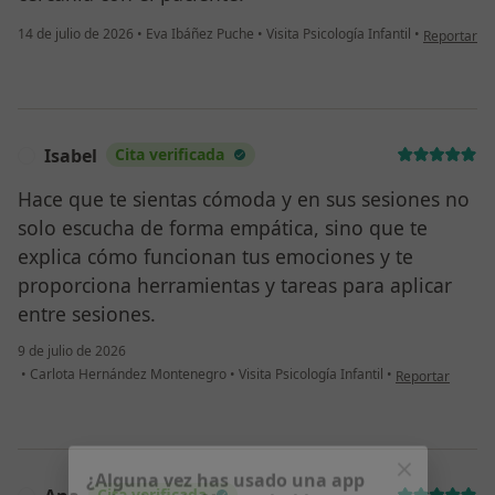
en opinión 
14 de julio de 2026
•
Eva Ibáñez Puche
•
Visita Psicología Infantil
•
Reportar
Isabel
Cita verificada
I
Hace que te sientas cómoda y en sus sesiones no
solo escucha de forma empática, sino que te
explica cómo funcionan tus emociones y te
proporciona herramientas y tareas para aplicar
entre sesiones.
9 de julio de 2026
en opinión del u
•
Carlota Hernández Montenegro
•
Visita Psicología Infantil
•
Reportar
Cita verificada