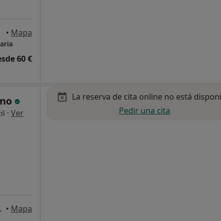
aria
•
Mapa
aria
esde 60 €
La reserva de cita online no está dispon
íno
Pedir una cita
·
Ver
il
s de Gran Canaria
•
Mapa