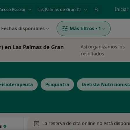
dad, enfermedad o nombre
p. ej. Madrid
Iniciar
Fechas disponibles
Más filtros
•
1
ar) en Las Palmas de Gran
Así organizamos los
resultados
Fisioterapeuta
Psiquiatra
Dietista Nutricionist
La reserva de cita online no está dispon
es