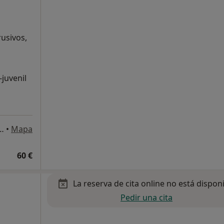
usivos,
-juvenil
lgo, 3, Las Palmas de Gran Canaria
•
Mapa
60 €
La reserva de cita online no está dispon
Pedir una cita