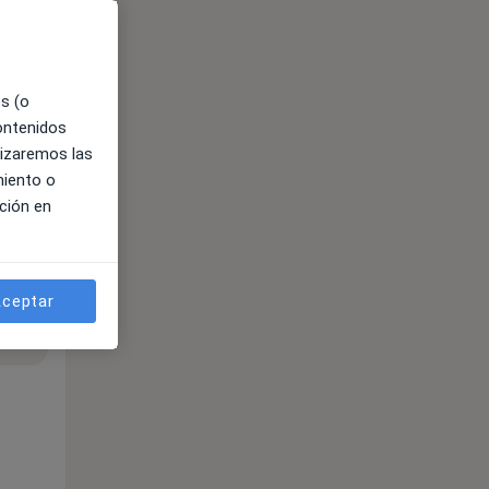
es (o
contenidos
lizaremos las
miento o
ción en
ceptar
ible