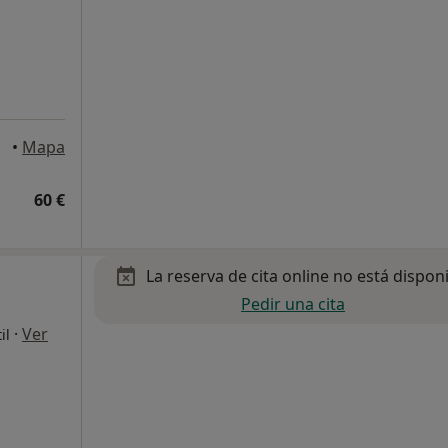
•
Mapa
60 €
La reserva de cita online no está dispon
Pedir una cita
·
Ver
il