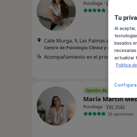
·
Ver más
Psicóloga
24 opiniones
Tu priv
Al aceptar,
tecnologías
Calle Murga, 9, Las
basados en
Centro de Psicología Clínica y de la Salud
necesarias
Acompañamiento en el proceso de duel
actualizar
Política d
Configura
Opción de pago online
María Martín Me
·
Ver más
Psicóloga
26 opiniones