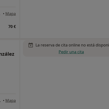
 Canaria
•
Mapa
70 €
La reserva de cita online no está dispon
Pedir una cita
nzález
de Gran Canaria
•
Mapa