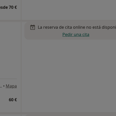
esde 70 €
La reserva de cita online no está dispon
Pedir una cita
es 18, Las Palmas de Gran Canaria
•
Mapa
60 €