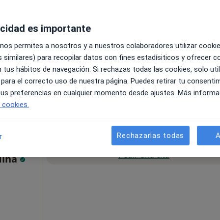
Pedir una cita
acidad es importante
 nos permites a nosotros y a nuestros colaboradores utilizar cooki
 similares) para recopilar datos con fines estadísiticos y ofrecer 
 Palmas de Gran Canaria
•
Mapa
 tus hábitos de navegación. Si rechazas todas las cookies, solo uti
 para el correcto uso de nuestra página. Puedes retirar tu consenti
o
70 €
 tus preferencias en cualquier momento desde ajustes. Más informa
e cookies.
Rechazarlas todas
A
r
La reserva de cita online no está dispon
Pedir una cita
dina