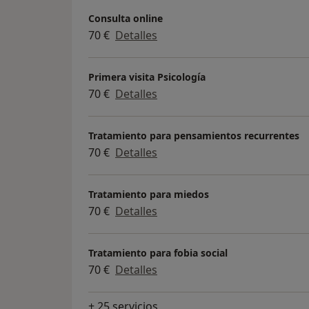
Prácticum en psicoterapia integradora
Consulta online
70 €
Detalles
Estaré encantada de conocerte y acompaña
Primera visita Psicología
"Tu sabes que estás creando tu propio mu
70 €
Detalles
crearlo tal y como lo desees." Shakti Gawai
Tratamiento para pensamientos recurrentes
70 €
Detalles
Tratamiento para miedos
70 €
Detalles
Tratamiento para fobia social
70 €
Detalles
+ 25 servicios