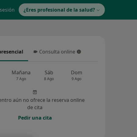
 sesión
¿Eres profesional de la salud?
presencial
Consulta online
resencial
Consulta online
Mañana
Sáb
Dom
Lun
Mar
7 Ago
8 Ago
9 Ago
10 Ago
11 Ag
entro aún no ofrece la reserva online
de cita
Pedir una cita
lucionadas (3)