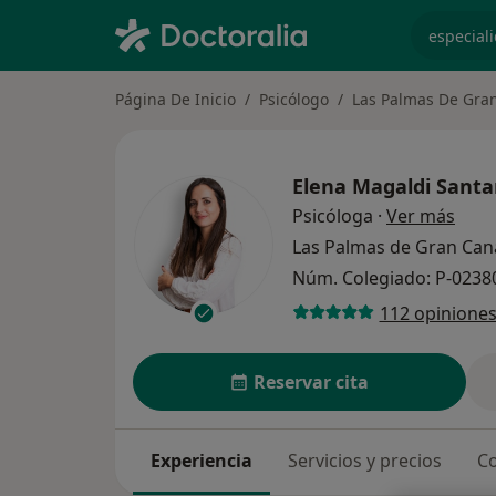
especiali
Página De Inicio
Psicólogo
Las Palmas De Gra
Elena Magaldi Sant
sobre
Psicóloga
·
Ver más
Las Palmas de Gran Can
Núm. Colegiado: P-0238
112 opinione
Reservar cita
Experiencia
Servicios y precios
Co