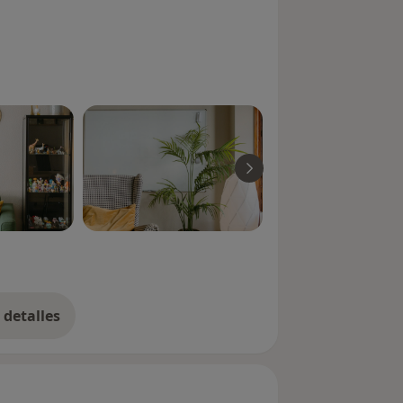
ndose y creciendo cada día. Poder
no me hace sentir muy afortunada, me
es el motor que hace que esté
 esfuerce en dar lo mejor de mí
ando intervención social hace ya más
esarrollado mi experiencia en el
rias formaciones que me han ayudado
dome siempre. Es por ello, que he
detalles
bre la experiencia
ca clínica
almente)