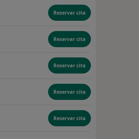
Reservar cita
rte en tu camino.
ndo y que tienes PODER INFINITO para
Reservar cita
n
Reservar cita
Reservar cita
Reservar cita