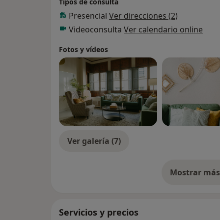
Tipos de consulta
van conociéndose más a si mismas, superá
Presencial
Ver direcciones (2)
acompañar en ese camino único de cada u
Videoconsulta
Ver calendario online
ayuda a seguir aprendiendo y sobre todo, 
enamorada de mi trabajo y que cada día me
Fotos y vídeos
misma.
Comencé mi experiencia profesional realiz
de 10 años, y durante los últimos años he d
ámbito terapéutico acompañándolo con va
a ampliar mi visión de la psicoterapia.
Pienso que es importante continuar formán
Ver galería (7)
seguido complementando mi formación:
Grado en Psicología
Mostrar más 
so
Máster en Psicología General Sanitaria
Máster en psicoterapia integradora y prácti
Máster en Terapia sexual y de pareja (actu
Servicios y precios
Curso en “Terapia transcultural sistémica”