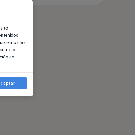
es (o
contenidos
lizaremos las
miento o
ción en
ceptar