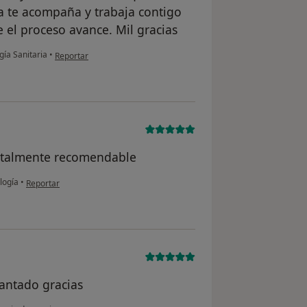
a te acompaña y trabaja contigo
 el proceso avance. Mil gracias
en opinión del usuario L.O
gía Sanitaria
•
Reportar
Totalmente recomendable
en opinión del usuario Fernando
logía
•
Reportar
antado gracias
en opinión del usuario V E