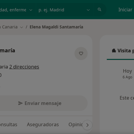
dad, enfermedad o nombre
p. ej. Madrid
Iniciar
n Canaria
Elena Magaldi Santamaría
Cambiar de ciudad
amaría
Visita 
Visita p
 las especializaciones
aria
2 direcciones
Hoy
0
6 Ago
s
Este c
Enviar mensaje
nsultas
Aseguradoras
Opiniones (112)
Dudas so