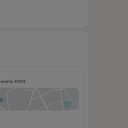
Canaria
35003
ar
 abre en una nueva pestaña