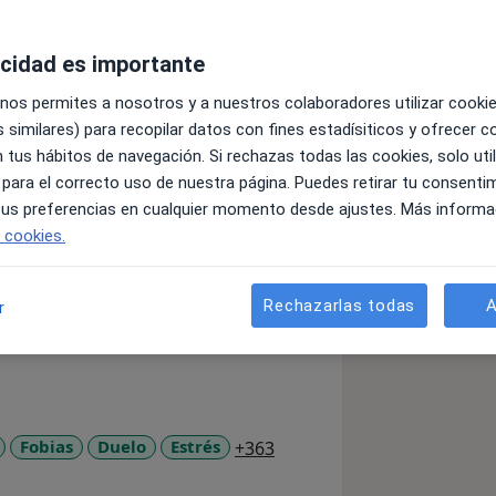
acidad es importante
 nos permites a nosotros y a nuestros colaboradores utilizar cooki
 similares) para recopilar datos con fines estadísiticos y ofrecer 
 tus hábitos de navegación. Si rechazas todas las cookies, solo uti
e la psicología. Actualmente estoy
 para el correcto uso de nuestra página. Puedes retirar tu consenti
80. Desde que era muy joven descubrí
 tus preferencias en cualquier momento desde ajustes. Más informa
uestra mente y poder ayudar a los
e cookies.
edo. Para poner luz a todas aquellas
Rechazarlas todas
A
r
Una de las cualidades que me definen
del miedo que me pueda dar traspasar
nta traspasarlos y seguir creciendo
o que pongo en la terapia respetando
a11y_sr_more_diseases
Fobias
Duelo
Estrés
+363
s, a lo largo del proceso terapéutico,