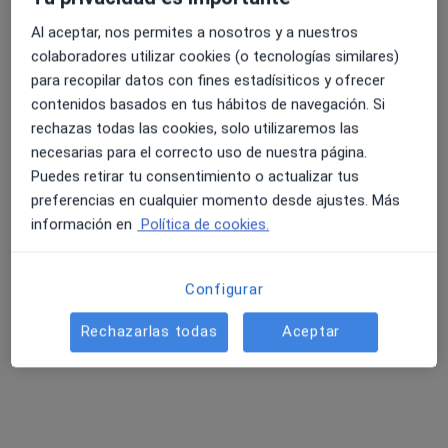
Al aceptar, nos permites a nosotros y a nuestros
Clínica San Miguel - Pamplona
colaboradores utilizar cookies (o tecnologías similares)
·
Ver más
4.6 y 4.8 de valoración media en Google Play y Apple
Neurofisiólogo clínico, Alergólogo, Analista clínico
para recopilar datos con fines estadísiticos y ofrecer
6 opiniones
Store
contenidos basados en tus hábitos de navegación. Si
rechazas todas las cookies, solo utilizaremos las
c/ Beloso Alto 32, Pamplona
•
Mapa
necesarias para el correcto uso de nuestra página.
Clínica San Miguel - Pamplona
Puedes retirar tu consentimiento o actualizar tus
Ningún profesional de este centro tiene citas disponibles
preferencias en cualquier momento desde ajustes. Más
información en
Política de cookies.
Mostrar perfil
Configurar
Rechazarlas todas
Aceptar