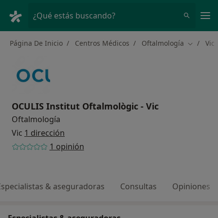
Men
¿Qué estás buscando?
Página De Inicio
Centros Médicos
Oftalmología
Vic
Cambiar 
OCULIS Institut Oftalmològic - Vic
Oftalmología
Vic
1 dirección
1 opinión
Especialistas & aseguradoras
Consultas
Opiniones
Especialistas & aseguradoras