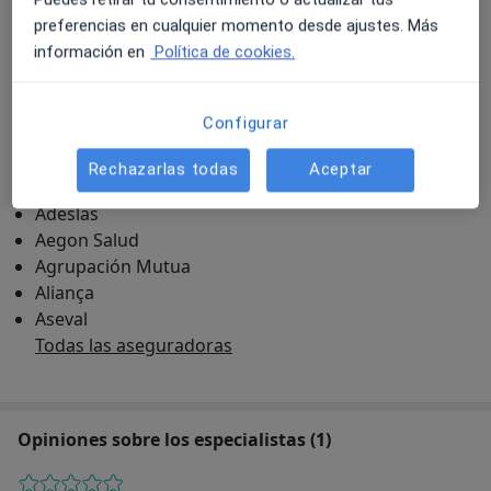
preferencias en cualquier momento desde ajustes. Más
información en
Política de cookies.
OCULIS Institut Oftalmològic - Vic
C/ Pare Gallissà, 13, Vic 08500
Configurar
Aseguradoras
AMSYR
Rechazarlas todas
Aceptar
Acunsa
Adeslas
Aegon Salud
Agrupación Mutua
Aliança
Aseval
Todas las aseguradoras
Opiniones sobre los especialistas (1)