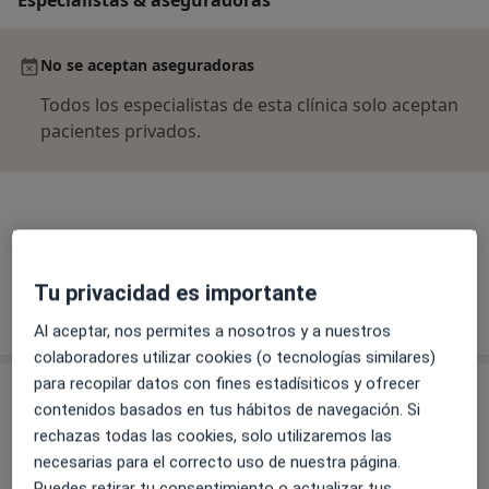
No se aceptan aseguradoras
Todos los especialistas de esta clínica solo aceptan
pacientes privados.
Dr. Guillermo Boleas
Médico general
Tu privacidad es importante
Al aceptar, nos permites a nosotros y a nuestros
colaboradores utilizar cookies (o tecnologías similares)
para recopilar datos con fines estadísiticos y ofrecer
Consulta
contenidos basados en tus hábitos de navegación. Si
rechazas todas las cookies, solo utilizaremos las
necesarias para el correcto uso de nuestra página.
Ampliar
Puedes retirar tu consentimiento o actualizar tus