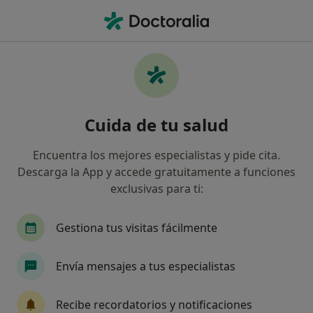
Men
Odontología • Almoradí, Alicante
Filtros
• 1
Seguro
Mapa
Centros médicos de Odontología en
Cuida de tu salud
Almoradí
Así organizamos los resultados
Encuentra los mejores especialistas y pide cita.
Descarga la App y accede gratuitamente a funciones
exclusivas para ti:
¿Cuál es tu compañía aseguradora?
Gestiona tus visitas fácilmente
Envía mensajes a tus especialistas
Recibe recordatorios y notificaciones