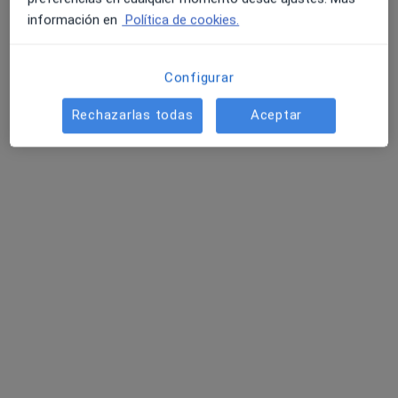
Ver todos los especialistas (5)
información en
Política de cookies.
Ningún profesional de este centro tiene citas disponibles
Mostrar perfil
Configurar
Rechazarlas todas
Aceptar
Clínica Dental Susana Navarro
Dentista
427 opiniones
Av. Juan Pablo II, 2, Beniel
•
Mapa
Clínica Dental Susana Navarro