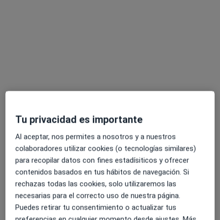
Biodent Torrevieja
Dentista, Cirujano oral y maxilofacial, Dentista infantil
1109 opiniones
Avenida Rosa Mazón Valero, Torrevieja
•
Mapa
Biodent Torrevieja
Tu privacidad es importante
Primera visita Odontología
Al aceptar, nos permites a nosotros y a nuestros
Mostrar más servicios
colaboradores utilizar cookies (o tecnologías similares)
para recopilar datos con fines estadísiticos y ofrecer
contenidos basados en tus hábitos de navegación. Si
rechazas todas las cookies, solo utilizaremos las
Dra. Alina Butova
Dra. Josie Salloum
Dra. Amparo Pérez
Dentista
Dentista
Silva
necesarias para el correcto uso de nuestra página.
Dentista
Puedes retirar tu consentimiento o actualizar tus
preferencias en cualquier momento desde ajustes. Más