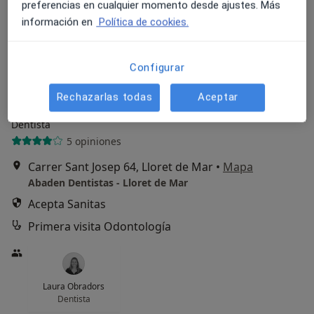
preferencias en cualquier momento desde ajustes. Más
información en
Política de cookies.
Configurar
Rechazarlas todas
Aceptar
Abaden Dentistas - Lloret de Mar
Dentista
5 opiniones
Carrer Sant Josep 64, Lloret de Mar
•
Mapa
Abaden Dentistas - Lloret de Mar
Acepta Sanitas
Primera visita Odontología
Laura Obradors
Dentista