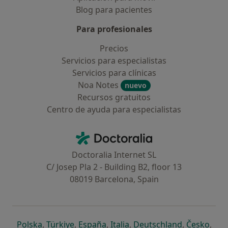
Blog para pacientes
Para profesionales
Precios
Servicios para especialistas
Servicios para clínicas
Noa Notes
nuevo
Recursos gratuitos
Centro de ayuda para especialistas
Contacto
Doctoralia - Página de inicio
Doctoralia Internet SL
C/ Josep Pla 2 - Building B2, floor 13
08019 Barcelona, Spain
se abre en una nueva pestaña
se abre en una nueva pestaña
se abre en una nueva pestaña
se abre en una nueva pes
se abre en 
se a
Polska
,
Türkiye
,
España
,
Italia
,
Deutschland
,
Česko
,