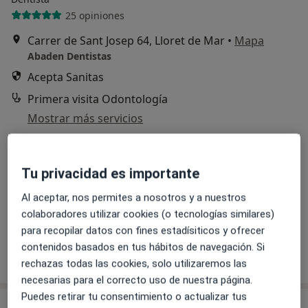
25 opiniones
Carrer de Sant Josep 64, Lloret de Mar
•
Mapa
Abaden Dentistas
Acepta Sanitas
Primera visita Odontología
Mostrar más servicios
Tu privacidad es importante
Domingo Obradors
Giro
Al aceptar, nos permites a nosotros y a nuestros
Dentista
colaboradores utilizar cookies (o tecnologías similares)
Ningún profesional de este centro tiene citas disponibles
para recopilar datos con fines estadísiticos y ofrecer
contenidos basados en tus hábitos de navegación. Si
Mostrar perfil
rechazas todas las cookies, solo utilizaremos las
necesarias para el correcto uso de nuestra página.
Puedes retirar tu consentimiento o actualizar tus