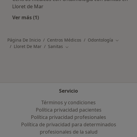
Lloret de Mar
Ver más (1)
Más en esta categoría: Otros centros médicos
Página De Inicio
Centros Médicos
Odontología
Cambiar d
Lloret De Mar
Sanitas
Cambiar de ciudad
Servicio
Términos y condiciones
Política privacidad pacientes
Política privacidad profesionales
Política de privacidad para determinados
profesionales de la salud