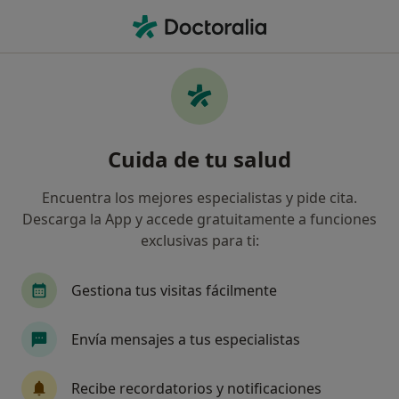
Men
Odontopediatría • Sant Just Desvern, Barcelona
Filtros
• 1
Seguro
Mapa
Centros médicos de Odontopediatría en
Cuida de tu salud
Sant Just Desvern
Así organizamos los resultados
Encuentra los mejores especialistas y pide cita.
Descarga la App y accede gratuitamente a funciones
exclusivas para ti:
¿Cuál es tu compañía aseguradora?
Gestiona tus visitas fácilmente
Envía mensajes a tus especialistas
Recibe recordatorios y notificaciones