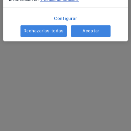
1 opinión
Carrer de Sant Antoni, 15Bis, Sant Cugat del Vallès
•
Mapa
Configurar
Clínica Dental Faus - Desde 1980
Rechazarlas todas
Aceptar
Dra. Elia Alegret Feliu
Dentista infantil
Ningún profesional de este centro tiene citas disponibles
Mostrar perfil
Otros especialistas de su zona
Ahora mismo no tienen horas disponibles. Vuelve
más tarde para ver si hay nuevas horas disponibles.