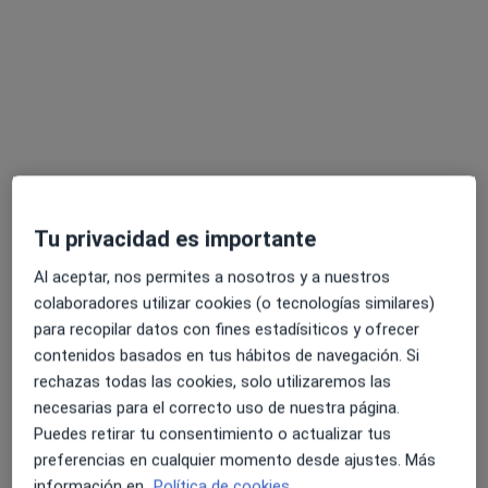
Mostrar perfil
Especialistas disponibles
Estos especialistas se encuentran fuera de Sant Just
Desvern, Barcelona, en zonas cercanas a tu
búsqueda
Tu privacidad es importante
Al aceptar, nos permites a nosotros y a nuestros
colaboradores utilizar cookies (o tecnologías similares)
para recopilar datos con fines estadísiticos y ofrecer
contenidos basados en tus hábitos de navegación. Si
rechazas todas las cookies, solo utilizaremos las
necesarias para el correcto uso de nuestra página.
Clínica Dental Faus - Desde 1980
Puedes retirar tu consentimiento o actualizar tus
·
Ver
Dentista infantil, Cirujano oral y maxilofacial, Dentista
preferencias en cualquier momento desde ajustes. Más
más
información en
Política de cookies.