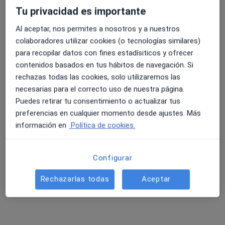
Osteópata, Fisioterapeuta
Tu privacidad es importante
206 opiniones
Al aceptar, nos permites a nosotros y a nuestros
Calle Periodista Rafael Gago Palomo 13, Granada
•
Mapa
colaboradores utilizar cookies (o tecnologías similares)
OsteoFisio Integrative
para recopilar datos con fines estadísiticos y ofrecer
Visitas sucesivas Osteopatía
45 €
contenidos basados en tus hábitos de navegación. Si
rechazas todas las cookies, solo utilizaremos las
Mostrar más servicios
necesarias para el correcto uso de nuestra página.
Puedes retirar tu consentimiento o actualizar tus
preferencias en cualquier momento desde ajustes. Más
Pablo de la Torre
Flavia Andrade de
información en
Política de cookies.
Galán
Abreu
Osteópata
Osteópata
Ningún profesional de este centro tiene citas disponibles
Configurar
Mostrar perfil
Rechazarlas todas
Aceptar