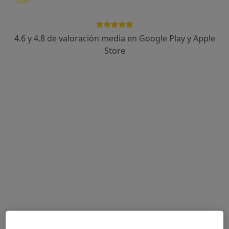
SANUX, Centro médico estético
·
Ver más
Osteópata, Fisioterapeuta, Médico estético
4.6 y 4.8 de valoración media en Google Play y Apple
402 opiniones
Store
Camino Real de los Neveros, 28, Granada
•
Mapa
SANUX, Centro médico estético
Ningún profesional de este centro tiene citas disponibles
Mostrar perfil
OsteoFisio Integrative