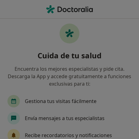
Men
Osteopatía • Granada, Granada
Filtros
• 1
Seguro
Mapa
Centros médicos de Osteopatía en Granada
Cuida de tu salud
Así organizamos los resultados
Encuentra los mejores especialistas y pide cita.
Descarga la App y accede gratuitamente a funciones
¿Cuál es tu compañía aseguradora?
exclusivas para ti:
Gestiona tus visitas fácilmente
Envía mensajes a tus especialistas
Recibe recordatorios y notificaciones