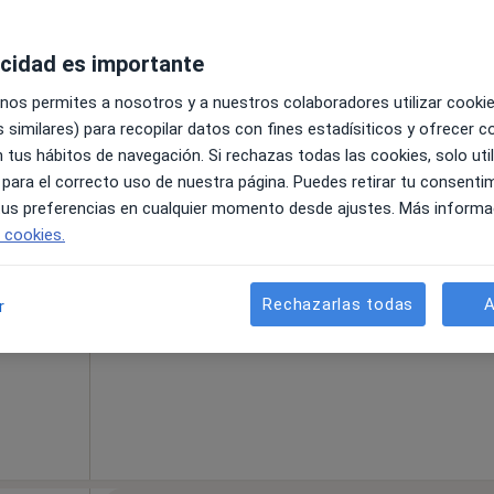
s
acidad es importante
 nos permites a nosotros y a nuestros colaboradores utilizar cooki
 similares) para recopilar datos con fines estadísiticos y ofrecer 
 Edf. I+D Armilla
•
Mapa
 tus hábitos de navegación. Si rechazas todas las cookies, solo uti
 para el correcto uso de nuestra página. Puedes retirar tu consenti
 tus preferencias en cualquier momento desde ajustes. Más informa
La reserva de cita online no está dispon
iguel
e cookies.
Mostrar perfil
o,
Rechazarlas todas
A
r
s