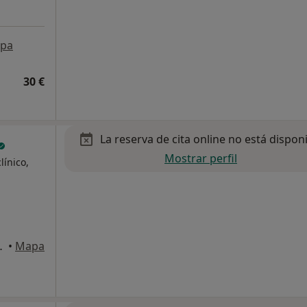
pa
30 €
La reserva de cita online no está dispon
Mostrar perfil
línico,
e toros), Granada
•
Mapa