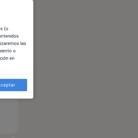
es (o
contenidos
lizaremos las
miento o
ción en
ible
ceptar