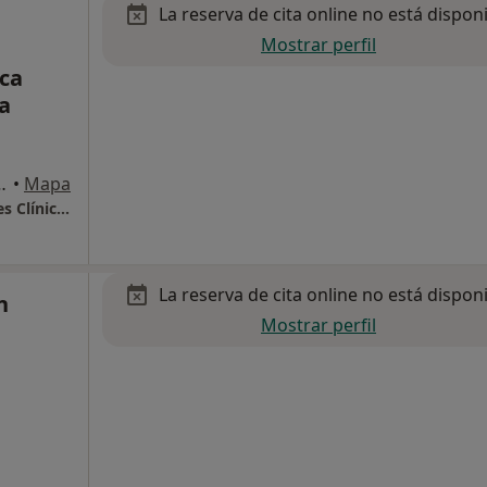
La reserva de cita online no está dispon
Mostrar perfil
ica
a
 plaza de toros), Granada
•
Mapa
Reconocimiento Psicotecnico de Conductores Clínica Previmed Granada
La reserva de cita online no está dispon
n
Mostrar perfil