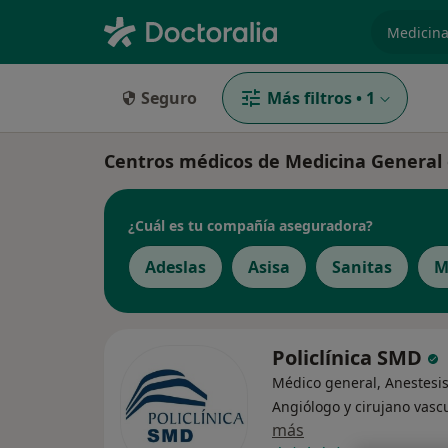
especiali
Seguro
Más filtros
•
1
Centros médicos de Medicina General
¿Cuál es tu compañía aseguradora?
Adeslas
Asisa
Sanitas
M
Policlínica SMD
Médico general, Anestesis
Angiólogo y cirujano vasc
más