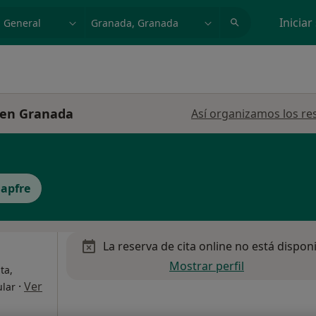
dad, enfermedad o nombre
p. ej. Madrid
Iniciar
 en Granada
Así organizamos los re
apfre
La reserva de cita online no está dispon
Mostrar perfil
ta,
·
Ver
ular