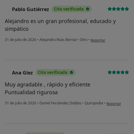
Pablo Gutiérrez
Cita verificada
P
Sí, varias veces
Alejandro es un gran profesional, educado y
Sí, una vez
simpático
No, pero lo consideraría
en opinión del usuario Pab
31 de julio de 2026
•
Alejandro Roás Bernal
•
Otro
•
Reportar
No, y no confío en ello
Continuar
Ana Glez
Cita verificada
A
Muy agradable , ràpido y eficiente
Puntualidad rigurosa
en opinión del u
31 de julio de 2026
•
Daniel Fernández Doblas
•
Quiropodia
•
Reportar