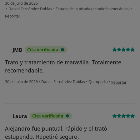
30 de julio de 2026
•
Daniel Fernández Doblas
•
Estudio de la pisada (estudio biomecánico)
•
en opinión del usuario Sandra
Reportar
JMB
Cita verificada
J
Trato y tratamiento de maravilla. Totalmente
recomendable.
en opinión del u
30 de julio de 2026
•
Daniel Fernández Doblas
•
Quiropodia
•
Reportar
Laura
Cita verificada
L
Alejandro fue puntual, rápido y el trató
estupendo. Repetiré seguro.