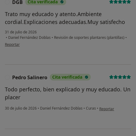
DGB
Cita verificada
D
Trato muy educado y atento.Ambiente
cordial.Explicaciones adecuadas.Muy satisfecho
31 de julio de 2026
•
Daniel Fernández Doblas
•
Revisión de soportes plantares (plantillas)
•
en opinión del usuario DGB
Reportar
Pedro Salinero
Cita verificada
P
Todo perfecto, bien explicado y muy educado. Un
placer
en opinión del usuari
30 de julio de 2026
•
Daniel Fernández Doblas
•
Curas
•
Reportar