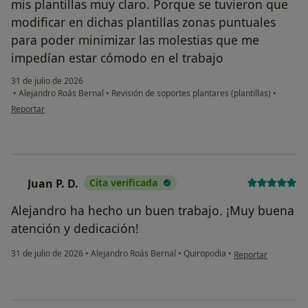
mis plantillas muy claro. Porque se tuvieron que
modificar en dichas plantillas zonas puntuales
para poder minimizar las molestias que me
impedían estar cómodo en el trabajo
31 de julio de 2026
•
Alejandro Roás Bernal
•
Revisión de soportes plantares (plantillas)
•
en opinión del usuario V.G.C
Reportar
Juan P. D.
Cita verificada
J
Alejandro ha hecho un buen trabajo. ¡Muy buena
atención y dedicación!
en opinión del usuar
31 de julio de 2026
•
Alejandro Roás Bernal
•
Quiropodia
•
Reportar
¿Alguna vez has usado una app
o chatbot de IA para hablar
sobre un tema emocional o
psicológico?