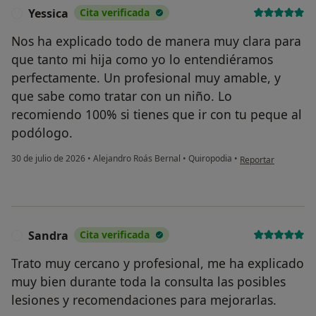
Yessica
Cita verificada
Y
Nos ha explicado todo de manera muy clara para
que tanto mi hija como yo lo entendiéramos
perfectamente. Un profesional muy amable, y
que sabe como tratar con un niño. Lo
recomiendo 100% si tienes que ir con tu peque al
podólogo.
en opinión del usua
30 de julio de 2026
•
Alejandro Roás Bernal
•
Quiropodia
•
Reportar
Sandra
Cita verificada
S
Trato muy cercano y profesional, me ha explicado
muy bien durante toda la consulta las posibles
lesiones y recomendaciones para mejorarlas.