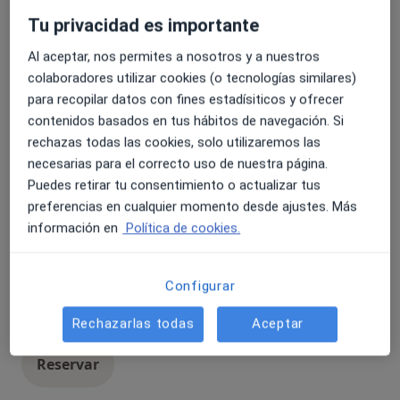
Quiropodia
30 €
Detalles
Tu privacidad es importante
Al aceptar, nos permites a nosotros y a nuestros
Reservar
colaboradores utilizar cookies (o tecnologías similares)
para recopilar datos con fines estadísiticos y ofrecer
contenidos basados en tus hábitos de navegación. Si
Estudio de la pisada (estudio
Popular
rechazas todas las cookies, solo utilizaremos las
biomecánico)
necesarias para el correcto uso de nuestra página.
Estudio de la pisada (estudio biomecánico
60 €
Detalles
Puedes retirar tu consentimiento o actualizar tus
preferencias en cualquier momento desde ajustes. Más
Reservar
información en
Política de cookies.
Revisión de soportes plantares
Popular
Configurar
(plantillas)
Revisión de soportes plantares (plantillas)
Detalles
Rechazarlas todas
Aceptar
Reservar