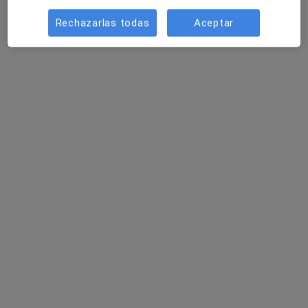
Rechazarlas todas
Aceptar
Centre Mèdic Molins de Rei
·
Ver más
Podólogo, Alergólogo, Analista clínico
2170 opiniones
Passeig del Terraplè 97, Molins de Rei
•
Mapa
Centre Mèdic Molins de Rei
Acepta Caser
Primera visita Podología
Mostrar más servicios
Elena Monreal Pérez
Mireia Buendía
Podólogo
Aguado