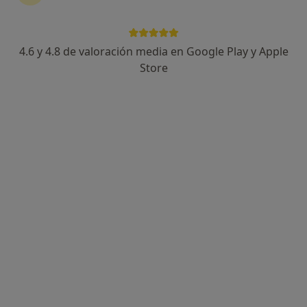
·
Ver más
Podólogo, Dermatólogo, Fisioterapeuta
9 opiniones
4.6 y 4.8 de valoración media en Google Play y Apple
Rambla Salvador Samà 83 (Local D), Vilanova i La Geltrú
•
Mapa
Store
CEMO Vilanova - Centro de Especialidades Médicas y Oftalmología
Acepta Caser
Visita Podología
Ningún profesional de este centro tiene citas disponibles
Mostrar perfil