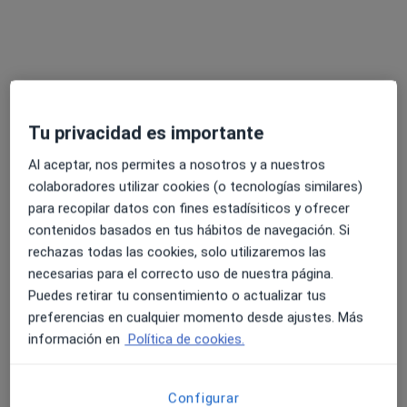
EV Medical Sitges
·
Ver más
Podólogo, Analista clínico, Patólogo
c/ Espalter, 16, Sitges
•
Mapa
EV Medical Sitges
Acepta Caser
Tu privacidad es importante
Ningún profesional de este centro tiene citas disponibles
Al aceptar, nos permites a nosotros y a nuestros
colaboradores utilizar cookies (o tecnologías similares)
Mostrar perfil
para recopilar datos con fines estadísiticos y ofrecer
contenidos basados en tus hábitos de navegación. Si
rechazas todas las cookies, solo utilizaremos las
Especialistas disponibles
necesarias para el correcto uso de nuestra página.
Puedes retirar tu consentimiento o actualizar tus
Estos especialistas se encuentran fuera de Vilanova i
preferencias en cualquier momento desde ajustes. Más
La Geltrú, Barcelona, en zonas cercanas a tu
información en
Política de cookies.
búsqueda
Configurar