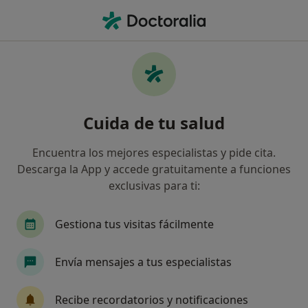
Men
Podología • Vilanova i La Geltrú, Barcelona
Filtros
• 1
Seguro:
Caser
M
Centros médicos de Podología con Caser en
Cuida de tu salud
Vilanova i La Geltrú
Así organizamos los resultados
Encuentra los mejores especialistas y pide cita.
Descarga la App y accede gratuitamente a funciones
exclusivas para ti:
Gestiona tus visitas fácilmente
Envía mensajes a tus especialistas
CEMO Vilanova - Centro de Especialidades
Recibe recordatorios y notificaciones
Médicas y Oftalmología