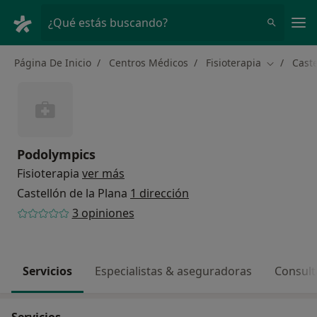
Men
¿Qué estás buscando?
Página De Inicio
Centros Médicos
Fisioterapia
Caste
Cambiar d
Podolympics
Fisioterapia
ver más
Castellón de la Plana
1 dirección
3 opiniones
Servicios
Especialistas & aseguradoras
Consult
Servicios