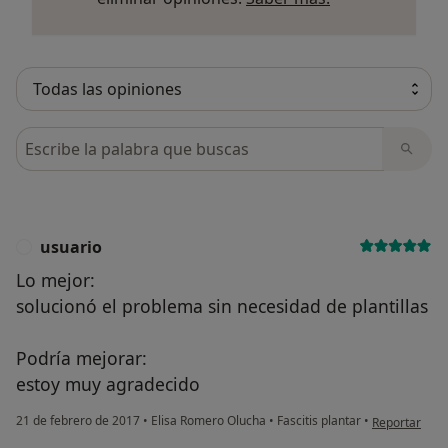
Busca en opiniones
usuario
U
Lo mejor:
solucionó el problema sin necesidad de plantillas
Podría mejorar:
estoy muy agradecido
en opinión de
21 de febrero de 2017
•
Elisa Romero Olucha
•
Fascitis plantar
•
Reportar