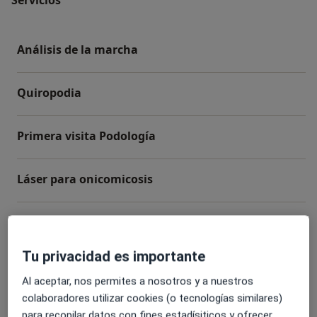
Análisis de la marcha
Quiropodia
Primera visita Podología
Láser para onicomicosis
Estudios Biomecánicos
Tu privacidad es importante
+ 4 servicios
Al aceptar, nos permites a nosotros y a nuestros
colaboradores utilizar cookies (o tecnologías similares)
¿Cómo funcionan los precios?
para recopilar datos con fines estadísiticos y ofrecer