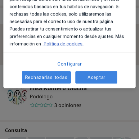
contenidos basados en tus hábitos de navegación. Si
rechazas todas las cookies, solo utilizaremos las
Especialistas & aseguradoras
necesarias para el correcto uso de nuestra página.
Puedes retirar tu consentimiento o actualizar tus
No se aceptan aseguradoras
preferencias en cualquier momento desde ajustes. Más
información en
Política de cookies.
Todos los especialistas de esta clínica solo aceptan
pacientes privados.
Configurar
Rechazarlas todas
Aceptar
Elisa Romero Olucha
Podólogo
3 opiniones
Consulta