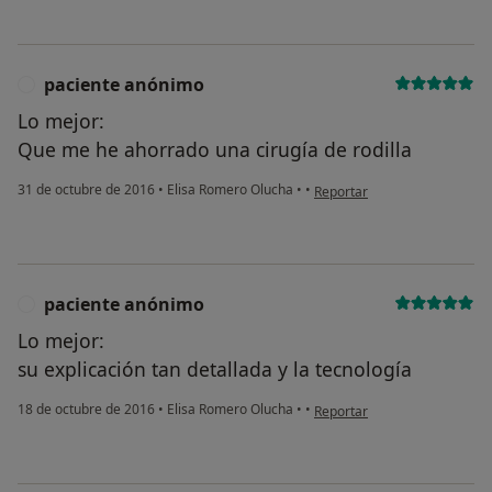
paciente anónimo
P
Lo mejor:
Que me he ahorrado una cirugía de rodilla
en opinión del usuario pacie
31 de octubre de 2016
•
Elisa Romero Olucha
•
•
Reportar
paciente anónimo
P
Lo mejor:
su explicación tan detallada y la tecnología
en opinión del usuario pacie
18 de octubre de 2016
•
Elisa Romero Olucha
•
•
Reportar