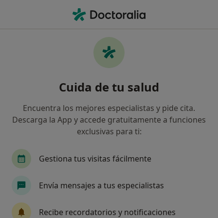
Men
Pinzamiento Lumbar • Castellón de la Plana, Castellón
Filtros
• 1
Seguro
Mapa
Especialistas en Pinzamiento lumbar en
Cuida de tu salud
Castellón de la Plana
Así organizamos los resultados
Encuentra los mejores especialistas y pide cita.
Descarga la App y accede gratuitamente a funciones
exclusivas para ti:
¿Qué especialidad estás buscando?
Fisioterapeuta
Acupuntor
Ginecólogo
Gestiona tus visitas fácilmente
Envía mensajes a tus especialistas
Recibe recordatorios y notificaciones