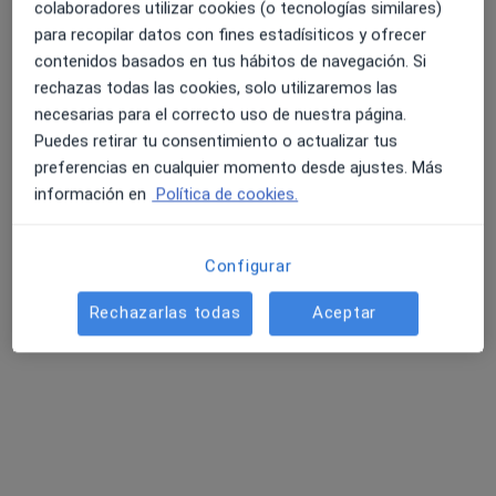
colaboradores utilizar cookies (o tecnologías similares)
para recopilar datos con fines estadísiticos y ofrecer
contenidos basados en tus hábitos de navegación. Si
rechazas todas las cookies, solo utilizaremos las
Eva Pedro
necesarias para el correcto uso de nuestra página.
·
Ver más
Fisioterapeuta
Puedes retirar tu consentimiento o actualizar tus
201 opiniones
preferencias en cualquier momento desde ajustes. Más
información en
Política de cookies.
Plaça del Notari Mas, 3, Castellón de la Plana
•
Mapa
Fisio Salud Castellón
Visita Fisioterapia
desde 35 €
Configurar
Este especialista no ofrece reserva de cita online en esta dirección.
Rechazarlas todas
Aceptar
Pedir una cita