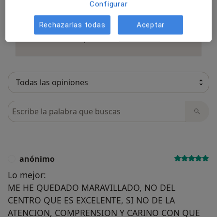
Todas las opiniones son importantes,
Configurar
por este motivo, los especialistas no
Rechazarlas todas
Aceptar
pueden pagar para modificar o
Más informació
eliminar opiniones.
Saber más.
Busca en opiniones
anónimo
A
Lo mejor:
ME HE QUEDADO MARAVILLADO, NO DEL
CENTRO QUE ES EXCELENTE, SI NO DE LA
ATENCION, COMPRENSION Y CARINO CON QUE