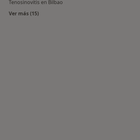
Tenosinovitis en Bilbao
Ver más (15)
Más en esta categoría: Enfermedades más tra