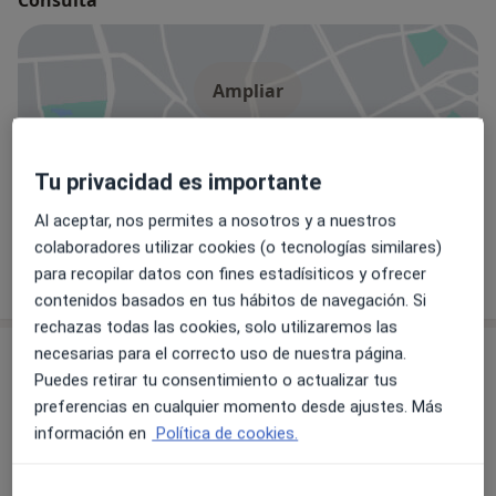
Ampliar
Tu privacidad es importante
Policlínica San Antonio
Cl. Pérez Galdós, 19, Bilbao 48010
Al aceptar, nos permites a nosotros y a nuestros
Aseguradoras
colaboradores utilizar cookies (o tecnologías similares)
Fiatc
para recopilar datos con fines estadísiticos y ofrecer
contenidos basados en tus hábitos de navegación. Si
rechazas todas las cookies, solo utilizaremos las
necesarias para el correcto uso de nuestra página.
Opiniones sobre los especialistas (1)
Puedes retirar tu consentimiento o actualizar tus
preferencias en cualquier momento desde ajustes. Más
1 opinión
información en
Política de cookies.