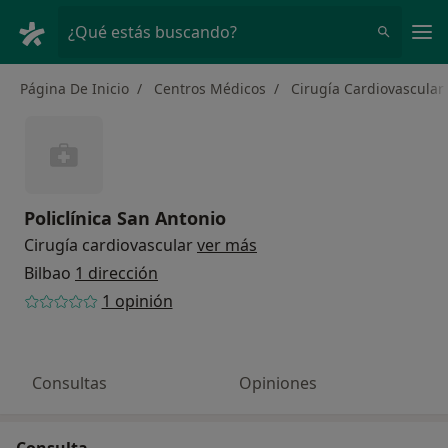
Men
¿Qué estás buscando?
Página De Inicio
Centros Médicos
Cirugía Cardiovascular
Policlínica San Antonio
Cirugía cardiovascular
ver más
Bilbao
1 dirección
1 opinión
Consultas
Opiniones
Consulta