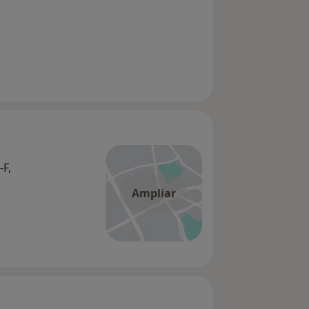
F,
Ampliar