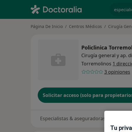
especiali
Página De Inicio
Centros Médicos
Cirugía Gen
Policlinica Torremo
Cirugía general y ap. d
Torremolinos
1 direcc
3 opiniones
Solicitar acceso (solo para propietario
Especialistas & aseguradoras
Tu priv