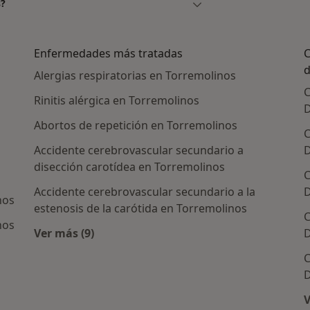
s?
Enfermedades más tratadas
C
d
Alergias respiratorias en Torremolinos
C
Rinitis alérgica en Torremolinos
D
Abortos de repetición en Torremolinos
C
Accidente cerebrovascular secundario a
D
disección carotídea en Torremolinos
C
Accidente cerebrovascular secundario a la
D
nos
estenosis de la carótida en Torremolinos
C
nos
Ver más (9)
D
Más en esta categoría: Enfermedades más t
C
icos más populares
D
V