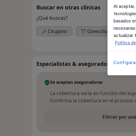
Al aceptar,
Buscar en otras clínicas
tecnologías
¿Qué buscas?
basados en
necesarias
Cirujano
Ginecólogo
actualizar
Política d
Configura
Especialistas & aseguradoras
Se aceptan aseguradoras
La cobertura varía en función del espec
Confirma la cobertura en el proceso 
Filtrar por a