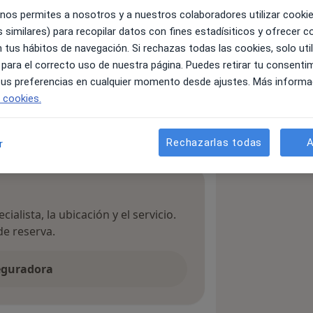
 nos permites a nosotros y a nuestros colaboradores utilizar cooki
 similares) para recopilar datos con fines estadísiticos y ofrecer 
 tus hábitos de navegación. Si rechazas todas las cookies, solo uti
 para el correcto uso de nuestra página. Puedes retirar tu consenti
Urólogo
 tus preferencias en cualquier momento desde ajustes. Más informa
e cookies.
Buscar otra especialidad
Rechazarlas todas
A
r
ialista, la ubicación y el servicio.
de reserva.
seguradora