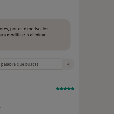
tes, por este motivo, los
ara modificar o eliminar
mación sobre opiniones
opiniones
ión del usuario paciente
ar