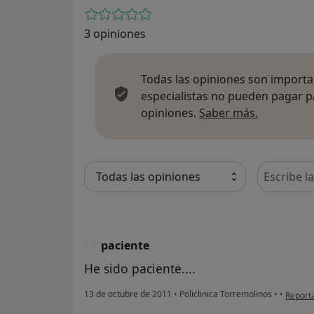
3 opiniones
Todas las opiniones son importan
especialistas no pueden pagar p
Más infor
opiniones.
Saber más.
Busca en 
paciente
P
He sido paciente....
en opin
13 de octubre de 2011
•
Policlinica Torremolinos
•
•
Report