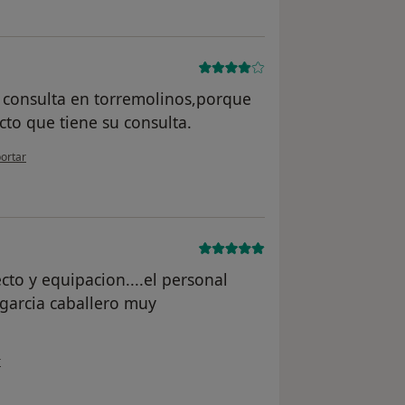
u consulta en torremolinos,porque
cto que tiene su consulta.
opinión del usuario paciente
ortar
cto y equipacion....el personal
 garcia caballero muy
ón del usuario paciente
r