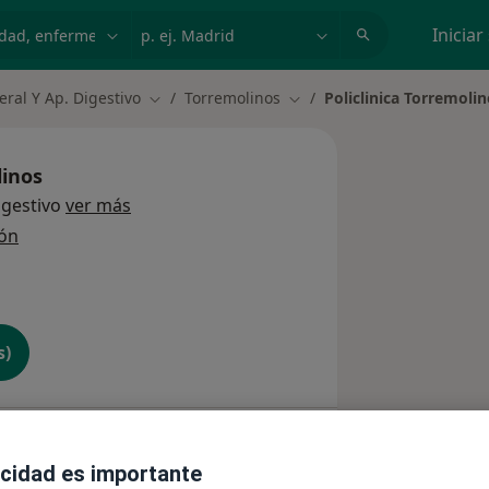
dad, enfermedad o nombre
p. ej. Madrid
Iniciar
eral Y Ap. Digestivo
Torremolinos
Policlinica Torremoli
Cambiar de ciudad
Cambiar de ciudad
linos
igestivo
ver más
ión
s)
Consultas
Opiniones
acidad es importante