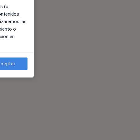
es (o
contenidos
lizaremos las
miento o
ción en
ceptar