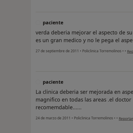
paciente
P
verda deberia mejorar el aspecto de s
es un gran medico y no le pega el aspe
en 
27 de septiembre de 2011
•
Policlinica Torremolinos
•
•
Rep
paciente
P
La clinica deberia ser mejorada en aspe
magnifico en todas las areas .el doctor
recomemdable......
en opini
24 de marzo de 2011
•
Policlinica Torremolinos
•
•
Reporta