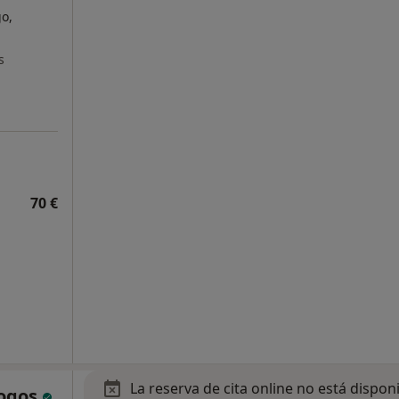
go,
s
70 €
La reserva de cita online no está dispon
logos