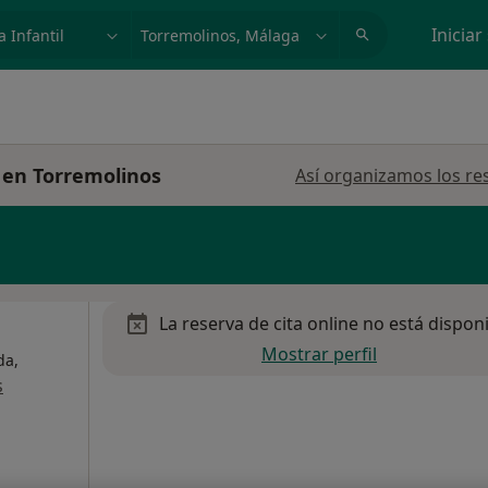
dad, enfermedad o nombre
p. ej. Madrid
Iniciar
l en Torremolinos
Así organizamos los re
La reserva de cita online no está dispon
Mostrar perfil
da,
s