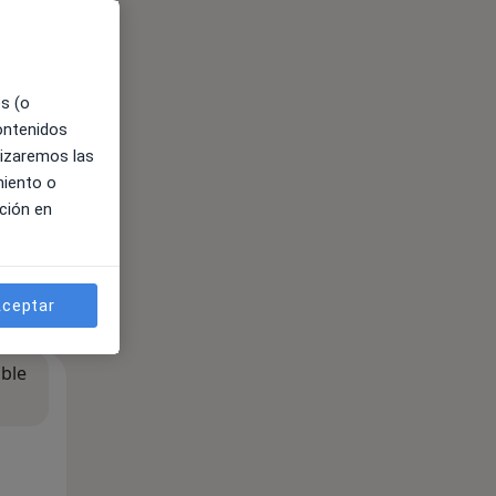
es (o
contenidos
lizaremos las
miento o
ción en
ceptar
ible