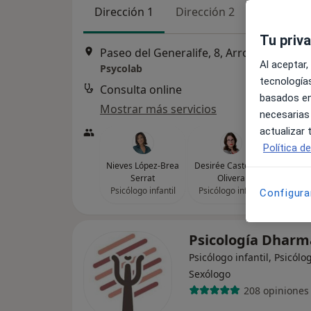
Dirección 1
Dirección 2
Tu priv
Paseo del Generalife, 8, Arroyo de la Mie
Al aceptar,
Psycolab
tecnologías
Consulta online
d
basados en
Mostrar más servicios
necesarias
actualizar
Política d
Nieves López-Brea
Desirée Castellano
Lourd
Serrat
Olivera
M
Psicólogo infantil
Psicólogo infantil
Psicól
Configura
Psicología Dhar
Psicólogo infantil, Psicólo
Sexólogo
208 opiniones