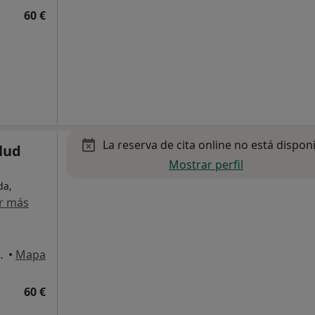
60 €
La reserva de cita online no está dispon
alud
Mostrar perfil
da,
r más
 planta 3º drcha, Málaga
•
Mapa
60 €