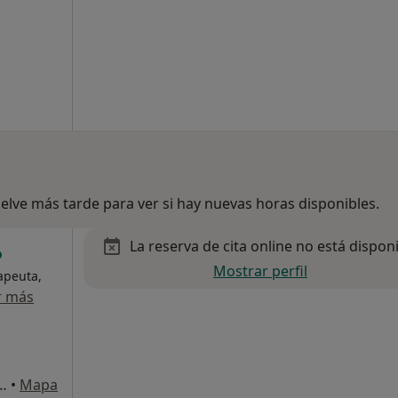
lve más tarde para ver si hay nuevas horas disponibles.
La reserva de cita online no está dispon
Mostrar perfil
rapeuta,
r más
 A ESTACIÓN DE TREN DE ARROYO DE LA MIEL), Benalmádena
•
Mapa