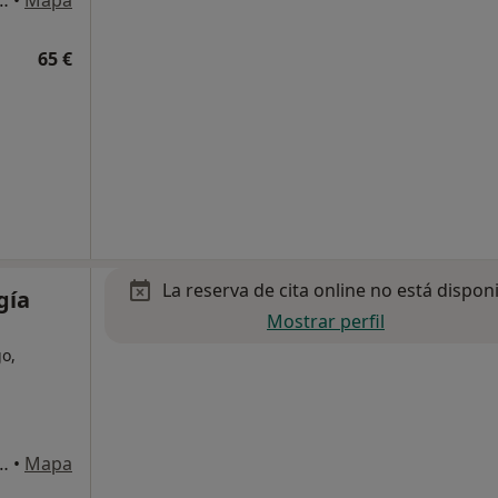
tañés, 3, local 6.3 - 6.4, Málaga
•
Mapa
65 €
La reserva de cita online no está dispon
gía
Mostrar perfil
go,
fonsina Domínguez 3, Málaga
•
Mapa