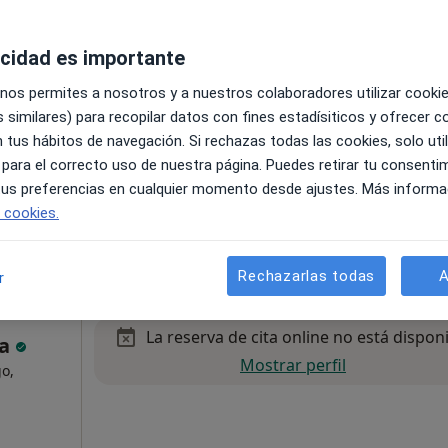
acidad es importante
l
•
Mapa
 nos permites a nosotros y a nuestros colaboradores utilizar cooki
 similares) para recopilar datos con fines estadísiticos y ofrecer 
esde 70 €
 tus hábitos de navegación. Si rechazas todas las cookies, solo uti
 para el correcto uso de nuestra página. Puedes retirar tu consenti
 tus preferencias en cualquier momento desde ajustes. Más informa
e cookies.
es Romero
ontejo
ogo infantil
Rechazarlas todas
A
r
La reserva de cita online no está dispon
ma
Mostrar perfil
go,