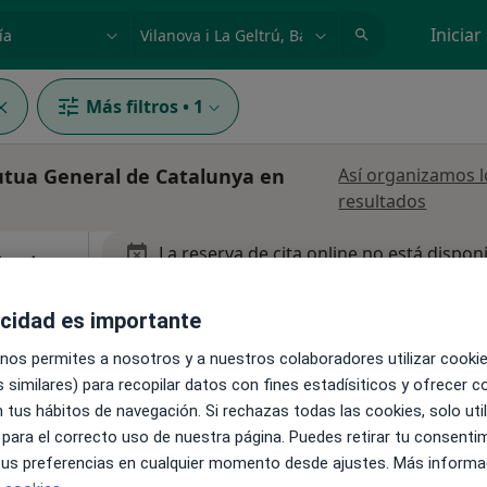
dad, enfermedad o nombre
p. ej. Madrid
Iniciar
Más filtros
•
1
utua General de Catalunya en
Así organizamos l
resultados
La reserva de cita online no está dispon
Centro
Mostrar perfil
ología
acidad es importante
 nos permites a nosotros y a nuestros colaboradores utilizar cooki
 similares) para recopilar datos con fines estadísiticos y ofrecer 
 tus hábitos de navegación. Si rechazas todas las cookies, solo uti
 para el correcto uso de nuestra página. Puedes retirar tu consenti
83 (Local D), Vilanova i La Geltrú
•
Mapa
 tus preferencias en cualquier momento desde ajustes. Más informa