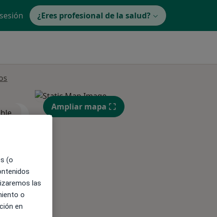
 sesión
¿Eres profesional de la salud?
os
Ampliar mapa
ible
es (o
contenidos
lizaremos las
miento o
ción en