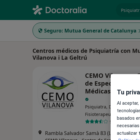
especiali
Seguro:
Mutua General de Catalunya
Centros médicos de Psiquiatría con M
Vilanova i La Geltrú
CEMO Vilanova - 
de Especialidades
Médicas y Oftalm
Tu priv
Al aceptar,
Psiquiatra, Dermatólogo,
tecnologías
·
Ver más
Fisioterapeuta
basados en
9 opiniones
necesarias
Rambla Salvador Samà 
actualizar