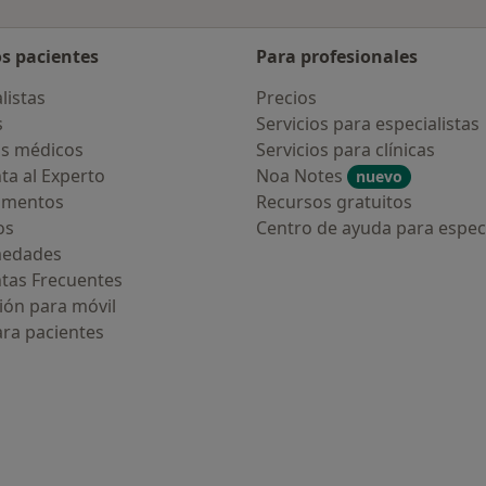
os pacientes
Para profesionales
listas
Precios
s
Servicios para especialistas
s médicos
Servicios para clínicas
ta al Experto
Noa Notes
nuevo
amentos
Recursos gratuitos
os
Centro de ayuda para especi
medades
tas Frecuentes
ión para móvil
ara pacientes