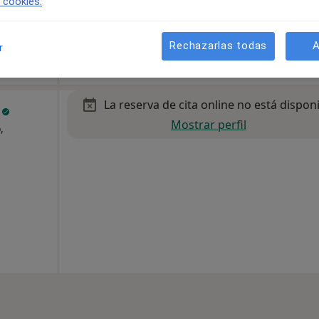
CEMO Vilanova - Centro de Especialidades Médicas y Oftalmología
e cookies.
Rechazarlas todas
A
r
La reserva de cita online no está dispon
s
Mostrar perfil
,