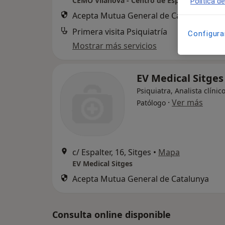
Política d
Acepta Mutua General de Catalunya
Primera visita Psiquiatría
Configura
Mostrar más servicios
EV Medical Sitge
Psiquiatra, Analista clínico
·
Ver más
Patólogo
c/ Espalter, 16, Sitges
•
Mapa
EV Medical Sitges
Acepta Mutua General de Catalunya
Consulta online disponible