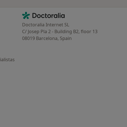
Contacto
Doctoralia - Página de inicio
Doctoralia Internet SL
C/ Josep Pla 2 - Building B2, floor 13
08019 Barcelona, Spain
alistas